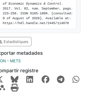
of Economic Dynamics & Control
. 
2017. Vol. 82, num. September, pags. 
223-256. ISSN 0165-1889. [consulted: 
9 of August of 2026]. Available at: 
https://hdl.handle.net/2445/114078
Estadístiques
xportar metadades
SON
-
METS
ompartir registre