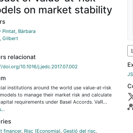
dels on market stability
rs
 Pintat, Bàrbara
, Gilbert
rs relacionat
E
//doi.org/10.1016/j.jedc.2017.07.002
J
um
C
ial institutions around the world use value-at-risk
 models to manage their market risk and calculate
 capital requirements under Basel Accords. VaR
s, as any other risk management system, are meant
...
p financial institutions out of trouble by, among
ries
things, guiding investment decisions within
ished risk limits so that the viability of a business is
t financer
,
Risc (Economia)
,
Gestió del risc
,