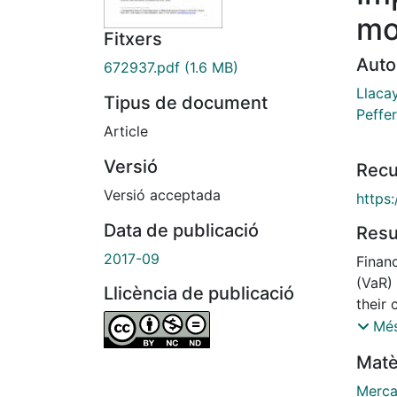
mo
Fitxers
Auto
672937.pdf
(1.6 MB)
Llacay
Tipus de document
Peffer
Article
Versió
Recu
Versió acceptada
https:
Data de publicació
Res
2017-09
Financ
(VaR)
Llicència de publicació
their
model
Més
to kee
Matè
other 
establ
Merca