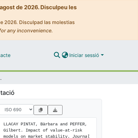
'agost de 2026. Disculpeu les
de 2026. Disculpad las molestias
for any inconvenience.
acte
Iniciar sessió
 on market stability
tació
LLACAY PINTAT, Bàrbara and PEFFER, 
Gilbert. Impact of value-at-risk 
models on market stability. 
Journal 