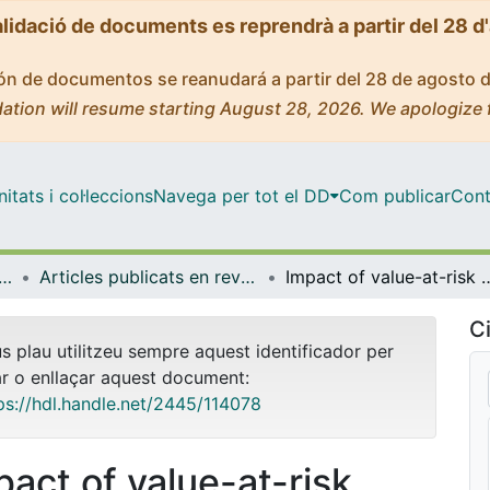
alidació de documents es reprendrà a partir del 28 d
ción de documentos se reanudará a partir del 28 de agosto 
ation will resume starting August 28, 2026. We apologize 
tats i col·leccions
Navega per tot el DD
Com publicar
Cont
tica Econòmica, Financera i Actuarial
Articles publicats en revistes (Matemàtica Econòmica, Financera i Actuarial)
Impact of value-at-risk models
Ci
us plau utilitzeu sempre aquest identificador per
ar o enllaçar aquest document:
ps://hdl.handle.net/2445/114078
pact of value-at-risk