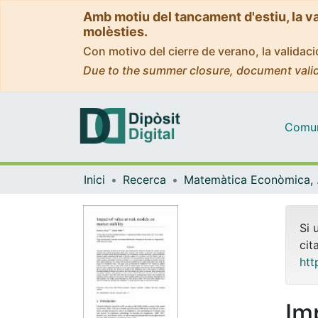
Amb motiu del tancament d'estiu, la v
molèsties.
Con motivo del cierre de verano, la valida
Due to the summer closure, document valid
Comuni
Inici
Recerca
Matemà
Si 
cit
htt
Im