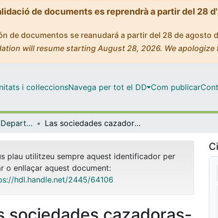
alidació de documents es reprendrà a partir del 28 d
ción de documentos se reanudará a partir del 28 de agosto 
ation will resume starting August 28, 2026. We apologize 
tats i col·leccions
Navega per tot el DD
Com publicar
Cont
Tesis Doctorals - Departament - Prehistòria, Història Antiga i Arqueologia
Las sociedades cazadoras-recolectoras del Paleolítico superior final pirenaico. Territorios económicos y sociales
Ci
us plau utilitzeu sempre aquest identificador per
ar o enllaçar aquest document:
ps://hdl.handle.net/2445/64106
s sociedades cazadoras-