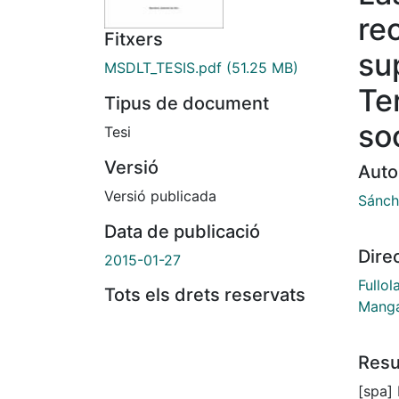
re
Fitxers
sup
MSDLT_TESIS.pdf
(51.25 MB)
Te
Tipus de document
so
Tesi
Versió
Auto
Versió publicada
Sánch
Data de publicació
Dire
2015-01-27
Fullol
Tots els drets reservats
Manga
Res
[spa]