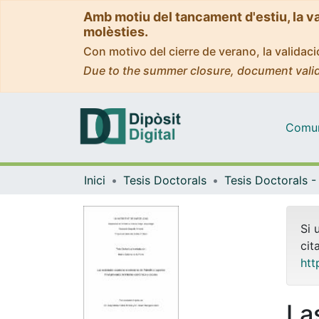
Amb motiu del tancament d'estiu, la v
molèsties.
Con motivo del cierre de verano, la valida
Due to the summer closure, document valid
Comuni
Inici
Tesis Doctorals
Si 
cit
htt
La