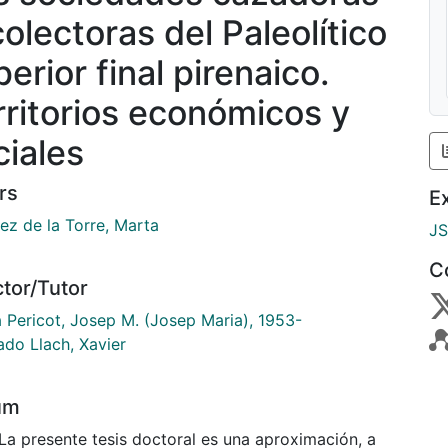
colectoras del Paleolítico
erior final pirenaico.
rritorios económicos y
ciales
rs
E
ez de la Torre, Marta
J
C
ctor/Tutor
a Pericot, Josep M. (Josep Maria), 1953-
do Llach, Xavier
um
 La presente tesis doctoral es una aproximación, a