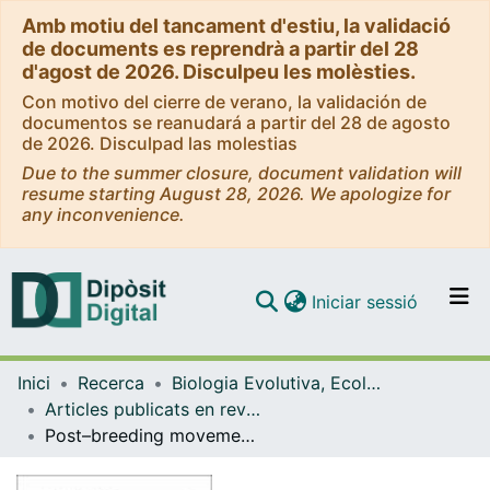
Amb motiu del tancament d'estiu, la validació
de documents es reprendrà a partir del 28
d'agost de 2026. Disculpeu les molèsties.
Con motivo del cierre de verano, la validación de
documentos se reanudará a partir del 28 de agosto
de 2026. Disculpad las molestias
Due to the summer closure, document validation will
resume starting August 28, 2026. We apologize for
any inconvenience.
(current)
Iniciar sessió
Comunitats i col·leccions
Inici
Recerca
Biologia Evolutiva, Ecologia i Ciències Ambientals
Navega per tot el DD
Articles publicats en revistes (Biologia Evolutiva, Ecologia i Ciències Ambientals)
Com publicar
Post–breeding movements and migration patterns of western populations of common quail (Coturnix coturnix): from knowledge to hunting management
Contacte