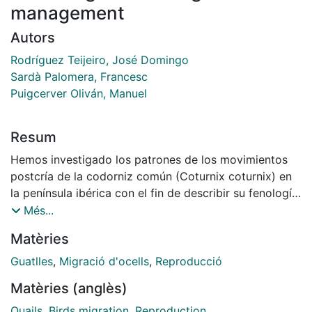
management
Autors
Rodríguez Teijeiro, José Domingo
Sardà Palomera, Francesc
Puigcerver Oliván, Manuel
Resum
Hemos investigado los patrones de los movimientos
postcría de la codorniz común (Coturnix coturnix) en
la península ibérica con el fin de describir su fenología
de paso migratorio y algunas características
Més...
fisiológicas de los individuos. Esta información es
Matèries
necesaria para un ajuste óptimo de los períodos de
caza. Hemos trabajado a partir de dos conjuntos de
Guatlles
,
Migració d'ocells
,
Reproducció
datos: a) capturas efectuadas en una zona que no es
Matèries (anglès)
de cría (Garraf) de agosto a octubre en 2009 y 2010;
b) recuperaciones, posteriores a la presunta época de
Quails
,
Birds migration
,
Reproduction