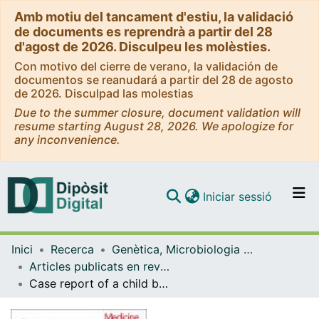
Amb motiu del tancament d'estiu, la validació
de documents es reprendrà a partir del 28
d'agost de 2026. Disculpeu les molèsties.
Con motivo del cierre de verano, la validación de
documentos se reanudará a partir del 28 de agosto
de 2026. Disculpad las molestias
Due to the summer closure, document validation will
resume starting August 28, 2026. We apologize for
any inconvenience.
(current)
Iniciar sessió
Comunitats i col·leccions
Inici
Recerca
Genètica, Microbiologia i Estadística
Navega per tot el DD
Articles publicats en revistes (Genètica, Microbiologia i Estadística)
Com publicar
Case report of a child bearing a novel deleterious splicing variant in PIGT
Contacte