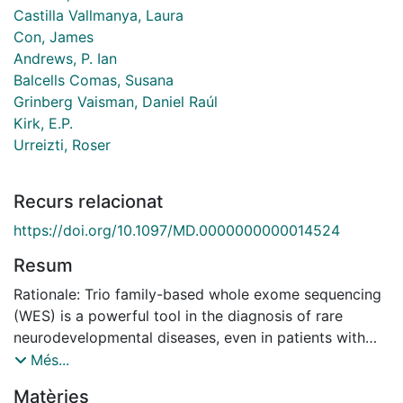
Castilla Vallmanya, Laura
Con, James
Andrews, P. Ian
Balcells Comas, Susana
Grinberg Vaisman, Daniel Raúl
Kirk, E.P.
Urreizti, Roser
Recurs relacionat
https://doi.org/10.1097/MD.0000000000014524
Resum
Rationale: Trio family-based whole exome sequencing
(WES) is a powerful tool in the diagnosis of rare
neurodevelopmental diseases, even in patients with
the unclear diagnosis. There have been previous
Més...
reports of variants in the phosphatidylinositol glycan
Matèries
anchor biosynthesis class T (PIGT) gene associated