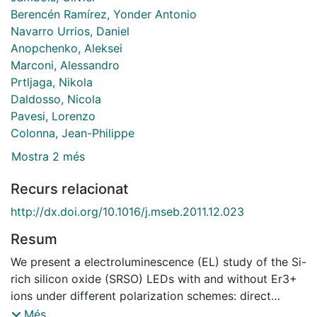
Berencén Ramírez, Yonder Antonio
Navarro Urrios, Daniel
Anopchenko, Aleksei
Marconi, Alessandro
Prtljaga, Nikola
Daldosso, Nicola
Pavesi, Lorenzo
Colonna, Jean-Philippe
Mostra 2 més
Recurs relacionat
http://dx.doi.org/10.1016/j.mseb.2011.12.023
Resum
We present a electroluminescence (EL) study of the Si-
rich silicon oxide (SRSO) LEDs with and without Er3+
ions under different polarization schemes: direct
current (DC) and pulsed voltage (PV). The power
Més...