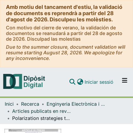
Amb motiu del tancament d'estiu, la validació
de documents es reprendrà a partir del 28
d'agost de 2026. Disculpeu les molèsties.
Con motivo del cierre de verano, la validación de
documentos se reanudará a partir del 28 de agosto
de 2026. Disculpad las molestias
Due to the summer closure, document validation will
resume starting August 28, 2026. We apologize for
any inconvenience.
(current)
Iniciar sessió
Comunitats i col·leccions
Inici
Recerca
Enginyeria Electrònica i Biomèdica
Navega per tot el DD
Articles publicats en revistes (Enginyeria Electrònica i Biomèdica)
Com publicar
Polarization strategies to improve the emission of a Si-based light source emitting at 1.55 um
Contacte