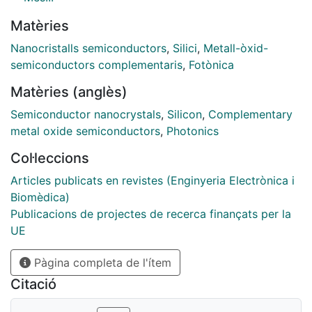
efficiency of the devices and their main optical
Matèries
limitations are presented. We show that under PV
polarization scheme, the devices achieve one order of
Nanocristalls semiconductors
,
Silici
,
Metall-òxid-
magnitude superior performance in comparison with
semiconductors complementaris
,
Fotònica
DC. Time-resolved measurements have shown that
Matèries (anglès)
this enhancement is met only for active layers in which
annealing temperature is high enough (>1000 ◦C) for
Semiconductor nanocrystals
,
Silicon
,
Complementary
silicon nanocrystal (Si-nc) formation. Modeling of the
metal oxide semiconductors
,
Photonics
system with rate equations has been done and
Col·leccions
excitation cross-sections for both Si-nc and Er3+ ions
have been extracted.
Articles publicats en revistes (Enginyeria Electrònica i
Biomèdica)
Publicacions de projectes de recerca finançats per la
UE
Pàgina completa de l'ítem
Citació