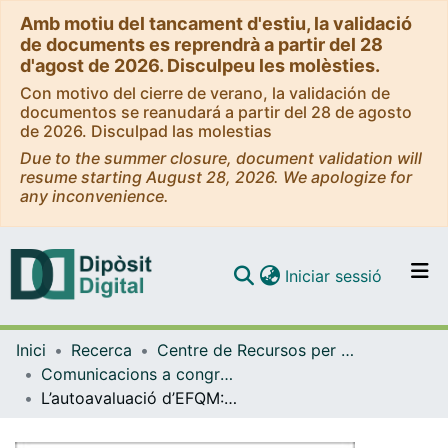
Amb motiu del tancament d'estiu, la validació
de documents es reprendrà a partir del 28
d'agost de 2026. Disculpeu les molèsties.
Con motivo del cierre de verano, la validación de
documentos se reanudará a partir del 28 de agosto
de 2026. Disculpad las molestias
Due to the summer closure, document validation will
resume starting August 28, 2026. We apologize for
any inconvenience.
(current)
Iniciar sessió
Comunitats i col·leccions
Inici
Recerca
Centre de Recursos per a l'Aprenentatge i la Investigació (CRAI-UB)
Navega per tot el DD
Comunicacions a congressos / Jornades / Presentacions (CRAI-UB)
Com publicar
L’autoavaluació d’EFQM: punt de vista de dues auto avaluadores
Contacte