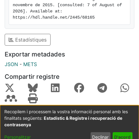
novembre de 2015. [consulted: 7 of August of 
2026]. Available at: 
https://hdl.handle.net/2445/68165
Estadístiques
Exportar metadades
JSON
-
METS
Compartir registre
Recopilem i processem la vostra informació personal amb les
finalitats següents:
Estadístic & Registre i recuperació de
Coordinació:
CRAI UB
Avís legal
Metadades
subjectes a:
contrasenya
Configuració
Política de
Acord
Personalitzar
Declinar
D'acord