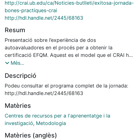
http://crai.ub.edu/ca/Noticies-butlleti/exitosa-jornada-
bones-practiques-crai
http://hdl.handle.net/2445/68163
Resum
Presentació sobre l’experiència de dos
autoavaluadores en el procés per a obtenir la
certificació EFQM. Aquest es el model que el CRAI ha
adoptat per tal d’avaluar-nos com a organització
Més...
atorgant una puntuació segons els resultats, tendint a
Descripció
l'excel·lència. La xerrada pretén ser el que a les autores
ens ha aportat participar en aquest procés:
Podeu consultar el programa complet de la jornada:
coneixement de la pròpia institució, immersió en la
http://hdl.handle.net/2445/68163
gestió per processos de la mateixa, espai comú de
Matèries
debat entre totes les parts implicades (Biblioteques,
Unitats transversals, Direcció).
Centres de recursos per a l'aprenentatge i la
investigació
,
Metodologia
Matèries (anglès)