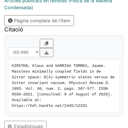
that does not break de Sitter invariance. Also, we use
Articles publicats en revistes (Física de la Matèria
the Hadamard formalism to compute the renormalized
Condensada)
expectation value of the energy-momentum tensor,
Pàgina completa de l'ítem
both in the O(4)-invariant states introduced by Allen
and Follaci, and in the de Sitterinvariant vacuum. We
Citació
find that the vacuum energy density in the O(4)-
invariant case is larger than in the de Sitterinvariant
case.
KIRSTEN, Klaus and GARRIGA TORRES, Jaume. 
Massless minimally coupled fields in de 
Sitter space: O(4)-symmetric states versus de 
Sitter invariant vacuum. 
Physical Review D
. 
1993. Vol. 48, num. 2, pags. 567-577. ISSN 
0556-2821. [consulted: 6 of August of 2026]. 
Available at: 
https://hdl.handle.net/2445/12331
Estadístiques