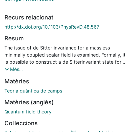
Recurs relacionat
http://dx.doi.org/10.1103/PhysRevD.48.567
Resum
The issue of de Sitter invariance for a massless
minimally coupled scalar field is examined. Formally, it
is possible to construct a de Sitterinvariant state for
this case provided that the zero mode of the field is
Més...
quantized properly. Here we take the point of view
Matèries
that this state is physically acceptable, in the sense
that physical observables can be computed and have
Teoria quàntica de camps
a reasonable interpretation. In particular, we use this
Matèries (anglès)
vacuum to derive a new result: that the squared
difference between the field at two points along a
Quantum field theory
geodesic observers spacetime path grows linearly
Col·leccions
with the observers proper time for a quantum state