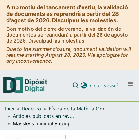
Amb motiu del tancament d'estiu, la validació
de documents es reprendrà a partir del 28
d'agost de 2026. Disculpeu les molèsties.
Con motivo del cierre de verano, la validación de
documentos se reanudará a partir del 28 de agosto
de 2026. Disculpad las molestias
Due to the summer closure, document validation will
resume starting August 28, 2026. We apologize for
any inconvenience.
(current)
Iniciar sessió
Comunitats i col·leccions
Inici
Recerca
Física de la Matèria Condensada
Navega per tot el DD
Articles publicats en revistes (Física de la Matèria Condensada)
Com publicar
Massless minimally coupled fields in de Sitter space: O(4)-symmetric states versus de Sitter invariant vacuum
Contacte