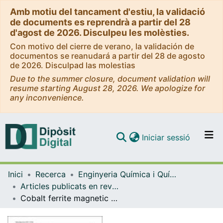
Amb motiu del tancament d'estiu, la validació
de documents es reprendrà a partir del 28
d'agost de 2026. Disculpeu les molèsties.
Con motivo del cierre de verano, la validación de
documentos se reanudará a partir del 28 de agosto
de 2026. Disculpad las molestias
Due to the summer closure, document validation will
resume starting August 28, 2026. We apologize for
any inconvenience.
(current)
Iniciar sessió
Comunitats i col·leccions
Inici
Recerca
Enginyeria Química i Química Analítica
Navega per tot el DD
Articles publicats en revistes (Enginyeria Química i Química Analítica)
Com publicar
Cobalt ferrite magnetic nanoparticles as stirring actuators to improve UV–Vis spectroelectrochemical measurements in normal reflection mode.
Contacte