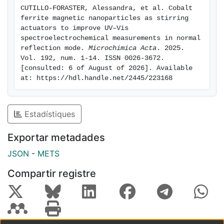
nanostirring, driven by MNPsmovement, enhances
CUTILLO‑FORASTER, Alessandra, et al. Cobalt 
mass transport toward the electrode. This accelerates
ferrite magnetic nanoparticles as stirring 
diffusion layer renewal, leading to a noticeableincrease
actuators to improve UV–Vis 
of both electrochemical and optical signals.
spectroelectrochemical measurements in normal 
reflection mode. 
Microchimica Acta
. 2025. 
Vol. 192, num. 1-14. ISSN 0026-3672. 
[consulted: 6 of August of 2026]. Available 
at: https://hdl.handle.net/2445/223168
Estadístiques
Exportar metadades
JSON
-
METS
Compartir registre