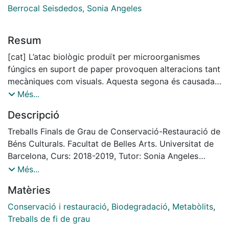
Berrocal Seisdedos, Sonia Angeles
Resum
[cat] L’atac biològic produït per microorganismes
fúngics en suport de paper provoquen alteracions tant
mecàniques com visuals. Aquesta segona és causada
principalment per la deposició de metabòlits
Més...
secundaris cromòfors entre les fibres del substrat. Els
Descripció
compostos, classificables en Policètids i Carotenoides,
produeixen taques que romanen en el substrat tot hi
Treballs Finals de Grau de Conservació-Restauració de
haver estat eliminat l’organisme fúngic.Tot i la
Béns Culturals. Facultat de Belles Arts. Universitat de
reversibilitat d’aquests productes la seva eliminacióés
Barcelona, Curs: 2018-2019, Tutor: Sonia Angeles
dificultosa i potencialment invasiva, raó per la qual
Berrocal Seisdedos
Més...
només es considera el seu tractament ensituacions
Matèries
extremes. Entres les intervencions utilitzades al llarg
del temps es troben els mètodes d’alteració de les
Conservació i restauració
,
Biodegradació
,
Metabòlits
,
taques i els d’eliminació. Els primers consisteixen
Treballs de fi de grau
bàsicament en la modificació química del producte a