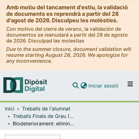
Amb motiu del tancament d'estiu, la validació
de documents es reprendrà a partir del 28
d'agost de 2026. Disculpeu les molèsties.
Con motivo del cierre de verano, la validación de
documentos se reanudará a partir del 28 de agosto
de 2026. Disculpad las molestias
Due to the summer closure, document validation will
resume starting August 28, 2026. We apologize for
any inconvenience.
(current)
Iniciar sessió
Comunitats i col·leccions
Inici
Treballs de l'alumnat
Navega per tot el DD
Treballs Finals de Grau (TFG) - Conservació i Restauració de Béns Culturals
Com publicar
Biodeteriorament: eliminació de taques de fongs en suport de paper
Contacte