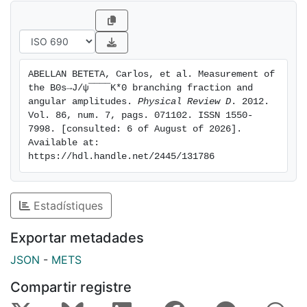
ABELLAN BETETA, Carlos, et al. Measurement of 
the B0s→J/ψ¯¯¯¯K*0 branching fraction and 
angular amplitudes. 
Physical Review D
. 2012. 
Vol. 86, num. 7, pags. 071102. ISSN 1550-
7998. [consulted: 6 of August of 2026]. 
Available at: 
https://hdl.handle.net/2445/131786
Estadístiques
Exportar metadades
JSON
-
METS
Compartir registre