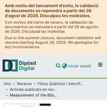
Amb motiu del tancament d'estiu, la validació
de documents es reprendrà a partir del 28
d'agost de 2026. Disculpeu les molèsties.
Con motivo del cierre de verano, la validación de
documentos se reanudará a partir del 28 de agosto
de 2026. Disculpad las molestias
Due to the summer closure, document validation will
resume starting August 28, 2026. We apologize for
any inconvenience.
(current)
Iniciar sessió
Comunitats i col·leccions
Inici
Recerca
Física Quàntica i Astrofísica
Navega per tot el DD
Articles publicats en revistes (Física Quàntica i Astrofísica)
Com publicar
Measurement of the B0s→J/ψ¯¯¯¯K*0 branching fraction and angular amplitudes
Contacte