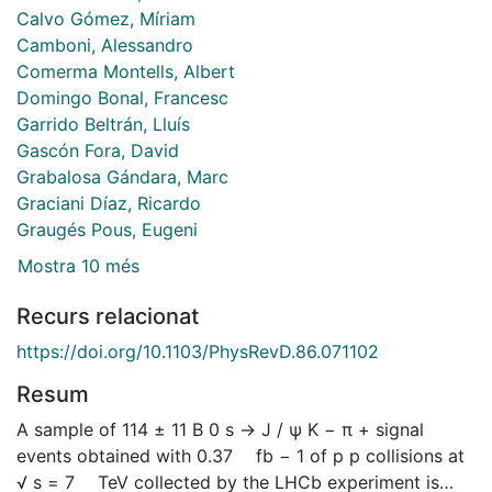
Calvo Gómez, Míriam
Camboni, Alessandro
Comerma Montells, Albert
Domingo Bonal, Francesc
Garrido Beltrán, Lluís
Gascón Fora, David
Grabalosa Gándara, Marc
Graciani Díaz, Ricardo
Graugés Pous, Eugeni
Mostra 10 més
Recurs relacionat
https://doi.org/10.1103/PhysRevD.86.071102
Resum
A sample of 114 ± 11 B 0 s → J / ψ K − π + signal
events obtained with 0.37 fb − 1 of p p collisions at
√ s = 7 TeV collected by the LHCb experiment is