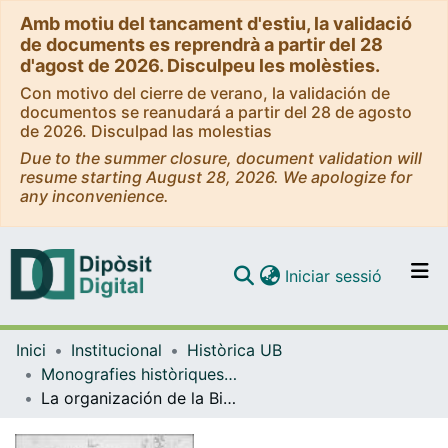
Amb motiu del tancament d'estiu, la validació
de documents es reprendrà a partir del 28
d'agost de 2026. Disculpeu les molèsties.
Con motivo del cierre de verano, la validación de
documentos se reanudará a partir del 28 de agosto
de 2026. Disculpad las molestias
Due to the summer closure, document validation will
resume starting August 28, 2026. We apologize for
any inconvenience.
(current)
Iniciar sessió
Comunitats i col·leccions
Inici
Institucional
Històrica UB
Navega per tot el DD
Monografies històriques - Universitat de Barcelona
Com publicar
La organización de la Biblioteca de la Facultad de Medicina de Barcelona
Contacte