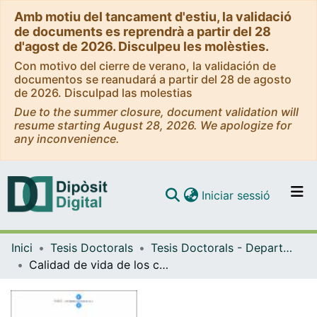
Amb motiu del tancament d'estiu, la validació
de documents es reprendrà a partir del 28
d'agost de 2026. Disculpeu les molèsties.
Con motivo del cierre de verano, la validación de
documentos se reanudará a partir del 28 de agosto
de 2026. Disculpad las molestias
Due to the summer closure, document validation will
resume starting August 28, 2026. We apologize for
any inconvenience.
(current)
Iniciar sessió
Comunitats i col·leccions
Inici
Tesis Doctorals
Tesis Doctorals - Departament - Infermeria de Salut Pública, Salut Mental i Maternoinfantil
Navega per tot el DD
Calidad de vida de los cuidadores familiares: Evaluación mediante un cuestionario
Com publicar
Contacte