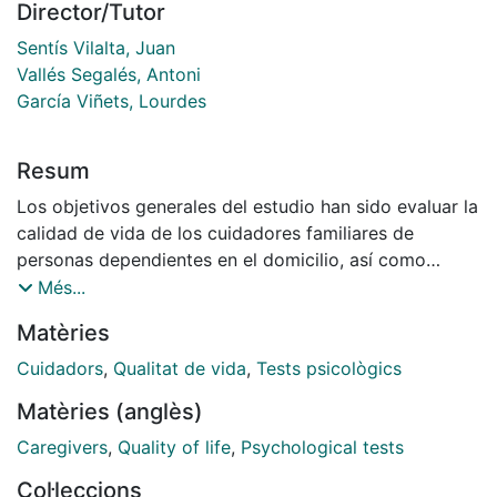
Director/Tutor
Sentís Vilalta, Juan
Vallés Segalés, Antoni
García Viñets, Lourdes
Resum
Los objetivos generales del estudio han sido evaluar la
calidad de vida de los cuidadores familiares de
personas dependientes en el domicilio, así como
elaborar y validar una versión reducida del
Més...
cuestionario ICUB97©. Los sujetos de estudio han sido
Matèries
240 cuidadores familiares de personas dependientes
en el domicilio de la provincia de Barcelona. Las
Cuidadors
,
Qualitat de vida
,
Tests psicològics
variables de estudio han sido: Características de la
Matèries (anglès)
persona dependiente y del cuidador, cuidados que
presta el cuidador para ayudar a la persona
Caregivers
,
Quality of life
,
Psychological tests
dependiente y repercusiones que ocasiona el cuidar en
Col·leccions