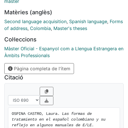
màster
use this ustedeo. Likewise, this can happen in other
Matèries (anglès)
Spanish-speaking countries. Specifically, for this
project, we have analysed some textbooks for Spanish
Second language acquisition
,
Spanish language
,
Forms
as a foreign language in order to see the explanation
of address
,
Colombia
,
Master's theses
and conceptualisation of the different ways of
Col·leccions
addressing. We have carried out this analysis as
regards the uses of the ways of addressing used in the
Màster Oficial - Espanyol com a Llengua Estrangera en
Colombian Spanish variety, for example, the informal
Àmbits Professionals
and colloquial ustedeo. Lastly, we have designed a
teaching unit that could be taken to class when
Pàgina completa de l'ítem
working on this sociolinguistic phenomenon, as well as
Citació
other ways of addressing. This teaching unit is also
based on materials concerning Colombian Spanish.
OSPINA CASTRO, Laura. 
Las formas de 
tratamiento en el español colombiano y su 
reflejo en algunos manuales de E/LE.