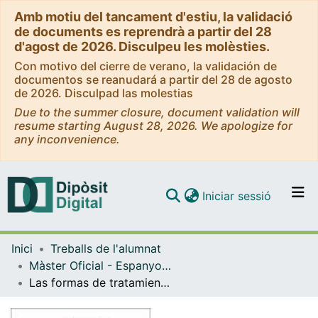
Amb motiu del tancament d'estiu, la validació
de documents es reprendrà a partir del 28
d'agost de 2026. Disculpeu les molèsties.
Con motivo del cierre de verano, la validación de
documentos se reanudará a partir del 28 de agosto
de 2026. Disculpad las molestias
Due to the summer closure, document validation will
resume starting August 28, 2026. We apologize for
any inconvenience.
(current)
Iniciar sessió
Comunitats i col·leccions
Inici
Treballs de l'alumnat
Navega per tot el DD
Màster Oficial - Espanyol com a Llengua Estrangera en Àmbits Professionals
Com publicar
Las formas de tratamiento en el español colombiano y su reflejo en algunos manuales de E/LE
Contacte