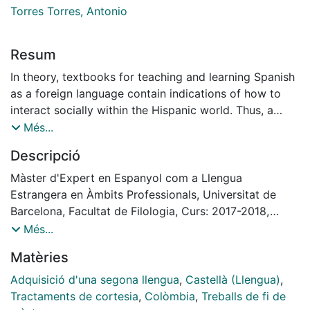
Torres Torres, Antonio
Resum
In theory, textbooks for teaching and learning Spanish
as a foreign language contain indications of how to
interact socially within the Hispanic world. Thus, a
textbook should indicate, for example, which way of
Més...
addressing is suitable for a context of both politeness
Descripció
and informality. However, what do we do if the
indications for these uses do not match the linguistic
Màster d'Expert en Espanyol com a Llengua
reality that exists in a particular Spanish-speaking
Estrangera en Àmbits Professionals, Universitat de
country? In the case of Colombia –apart from having
Barcelona, Facultat de Filologia, Curs: 2017-2018,
three different ways of addressing– there can be
Tutor: Antonio Torres Torres
Més...
found another use of usted, which does not always
Matèries
suggest formality. In this case, usted is also used in the
context of informality, closeness and friendliness. This
Adquisició d'una segona llengua
,
Castellà (Llengua)
,
phenomenon is called ustedeo, which can even happen
Tractaments de cortesia
,
Colòmbia
,
Treballs de fi de
to mean a more natural identity than tú to those who