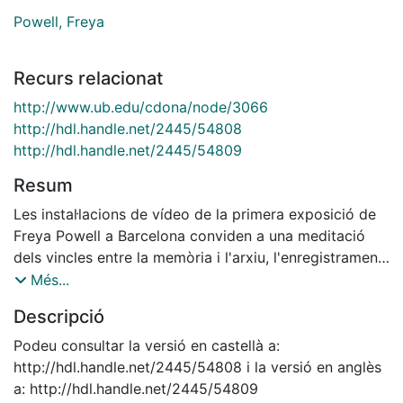
Powell, Freya
Recurs relacionat
http://www.ub.edu/cdona/node/3066
http://hdl.handle.net/2445/54808
http://hdl.handle.net/2445/54809
Resum
Les instal·lacions de vídeo de la primera exposició de
Freya Powell a Barcelona conviden a una meditació
dels vincles entre la memòria i l'arxiu, l'enregistrament,
el repertori i les traces de la Història. En aquesta
Més...
exposició es tensa un fil entre la memòria dels
Descripció
condemnats a mort nordamericans, la memòria de la
Segona Guerra Mundial, la de l'artista pròpia i els
Podeu consultar la versió en castellà a:
diferents mapes del món sota la història colonial. És
http://hdl.handle.net/2445/54808 i la versió en anglès
un fil que pregunta pel nostre vincle no només amb les
a: http://hdl.handle.net/2445/54809