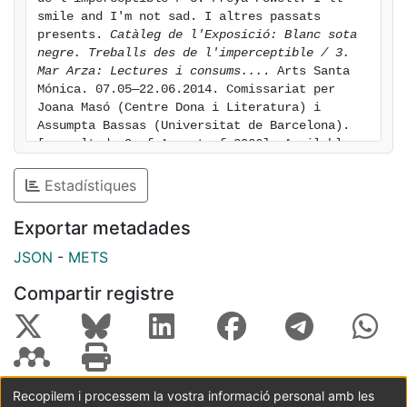
smile and I'm not sad. I altres passats 
presents. 
Catàleg de l'Exposició: Blanc sota 
negre. Treballs des de l'imperceptible / 3. 
Mar Arza: Lectures i consums...
. Arts Santa 
Mónica. 07.05—22.06.2014. Comissariat per 
Joana Masó (Centre Dona i Literatura) i 
Assumpta Bassas (Universitat de Barcelona). 
[consulted: 9 of August of 2026]. Available 
at: https://hdl.handle.net/2445/54807
Estadístiques
Exportar metadades
JSON
-
METS
Compartir registre
Recopilem i processem la vostra informació personal amb les