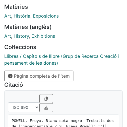
veus i les paraules arxivades, sinó amb aquelles que
Matèries
volem recollir i rebre.
Art
,
Història
,
Exposicions
Matèries (anglès)
Art
,
History
,
Exhibitions
Col·leccions
Llibres / Capítols de llibre (Grup de Recerca Creació i
pensament de les dones)
Pàgina completa de l'ítem
Citació
POWELL, Freya. Blanc sota negre. Treballs des 
de l'imperceptible / 3. Freya Powell: I'll 