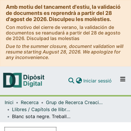
Amb motiu del tancament d'estiu, la validació
de documents es reprendrà a partir del 28
d'agost de 2026. Disculpeu les molèsties.
Con motivo del cierre de verano, la validación de
documentos se reanudará a partir del 28 de agosto
de 2026. Disculpad las molestias
Due to the summer closure, document validation will
resume starting August 28, 2026. We apologize for
any inconvenience.
(current)
Iniciar sessió
Comunitats i col·leccions
Inici
Recerca
Grup de Recerca Creació i pensament de les dones
Navega per tot el DD
Llibres / Capítols de llibre (Grup de Recerca Creació i pensament de les dones)
Com publicar
Blanc sota negre. Treballs des de l'imperceptible / 3. Freya Powell: I'll smile and I'm not sad. I altres passats presents
Contacte