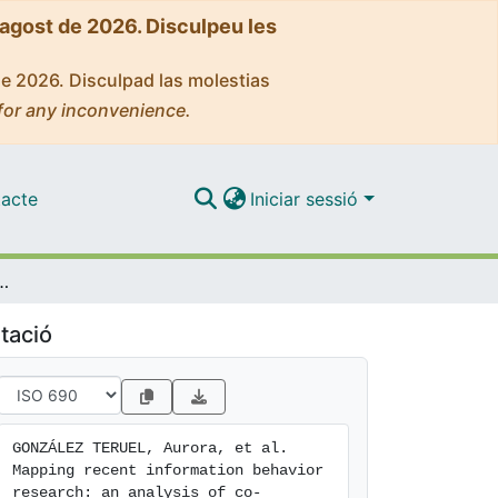
'agost de 2026. Disculpeu les
de 2026. Disculpad las molestias
for any inconvenience.
acte
Iniciar sessió
search: an analysis of co-authorship and co-citation networks
tació
GONZÁLEZ TERUEL, Aurora, et al. 
Mapping recent information behavior 
research: an analysis of co-