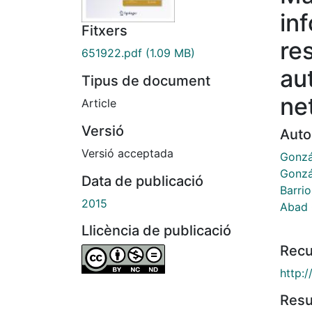
in
Fitxers
re
651922.pdf
(1.09 MB)
au
Tipus de document
ne
Article
Versió
Auto
Versió acceptada
Gonzá
Gonzá
Data de publicació
Barrio
2015
Abad 
Llicència de publicació
Recu
http:
Res