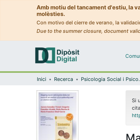
Amb motiu del tancament d'estiu, la v
molèsties.
Con motivo del cierre de verano, la valida
Due to the summer closure, document valid
Comuni
Inici
Recerca
Psicologia Socia
Si 
cit
htt
Ma