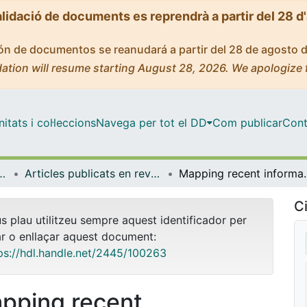
alidació de documents es reprendrà a partir del 28 d
ción de documentos se reanudará a partir del 28 de agosto 
ation will resume starting August 28, 2026. We apologize 
tats i col·leccions
Navega per tot el DD
Com publicar
Cont
l i Psicologia Quantitativa
Articles publicats en revistes (Psicologia Social i Psicologia Quantitativa)
Mapping recent information behavior re
Ci
us plau utilitzeu sempre aquest identificador per
ar o enllaçar aquest document:
ps://hdl.handle.net/2445/100263
pping recent