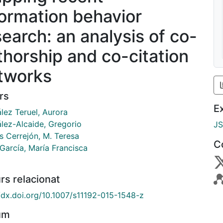
formation behavior
search: an analysis of co-
thorship and co-citation
tworks
rs
E
lez Teruel, Aurora
lez-Alcaide, Gregorio
J
s Cerrejón, M. Teresa
C
García, María Francisca
rs relacionat
//dx.doi.org/10.1007/s11192-015-1548-z
um