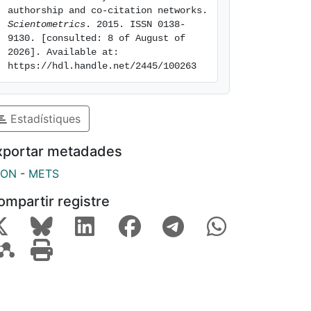
authorship and co-citation networks. 
Scientometrics
. 2015. ISSN 0138-
9130. [consulted: 8 of August of 
2026]. Available at: 
https://hdl.handle.net/2445/100263
Estadístiques
xportar metadades
SON
-
METS
ompartir registre