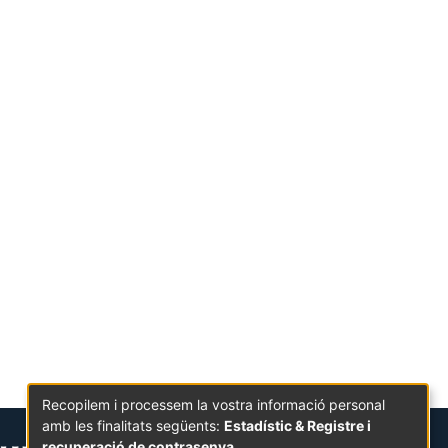
Recopilem i processem la vostra informació personal
amb les finalitats següents:
Estadístic & Registre i
recuperació de contrasenya