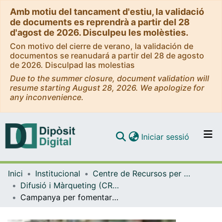
Amb motiu del tancament d'estiu, la validació
de documents es reprendrà a partir del 28
d'agost de 2026. Disculpeu les molèsties.
Con motivo del cierre de verano, la validación de
documentos se reanudará a partir del 28 de agosto
de 2026. Disculpad las molestias
Due to the summer closure, document validation will
resume starting August 28, 2026. We apologize for
any inconvenience.
(current)
Iniciar sessió
Comunitats i col·leccions
Inici
Institucional
Centre de Recursos per a l'Aprenentatge i la Investigació (CRAI-UB) - Institucional
Navega per tot el DD
Difusió i Màrqueting (CRAI-UB)
Com publicar
Campanya per fomentar el silenci a les biblioteques del CRAI UB (2014)
Contacte