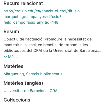
Recurs relacionat
http://crai.ub.edu/ca/coneix-el-crai/difusio-
marqueting/campanyes-difusio?
field_campdifusio_any_tid=148
Resum
Objectiu de l'actuació: Promoure la necessitat de
mantenir el silenci, en benefici de tothom, a les
biblioteques del CRAI de la Universitat de Barcelona.
Descripció del producte: Diapositiva per projectar a
Més...
les pantalles informatives dels CRAI Biblioteques
Matèries
Màrqueting
,
Serveis bibliotecaris
Matèries (anglès)
Universitat de Barcelona. CRAI
Col·leccions