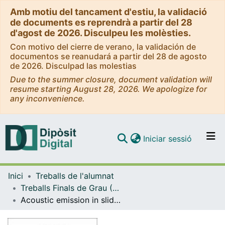
Amb motiu del tancament d'estiu, la validació
de documents es reprendrà a partir del 28
d'agost de 2026. Disculpeu les molèsties.
Con motivo del cierre de verano, la validación de
documentos se reanudará a partir del 28 de agosto
de 2026. Disculpad las molestias
Due to the summer closure, document validation will
resume starting August 28, 2026. We apologize for
any inconvenience.
(current)
Iniciar sessió
Comunitats i col·leccions
Inici
Treballs de l'alumnat
Navega per tot el DD
Treballs Finals de Grau (TFG) - Física
Com publicar
Acoustic emission in sliding friction
Contacte