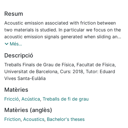
Resum
Acoustic emission associated with friction between
two materials is studied. In particular we focus on the
acoustic emission signals generated when sliding an
aluminium block on sand paper. We show that energy
Més...
and amplitude of the individual signals (hits) are
Descripció
distributed according to a combined probability law.
Most energies and amplitudes are power-law
Treballs Finals de Grau de Física, Facultat de Física,
distributed and fewer are Gaussian distributed. It has
Universitat de Barcelona, Curs: 2018, Tutor: Eduard
also been found that decreasing the roughness of the
Vives Santa-Eulàlia
sand paper displaces the Gaussian distribution to
Matèries
larger energies and amplitudes. The overall scenario
can be explained in the framework of the Dragon King
Fricció
,
Acústica
,
Treballs de fi de grau
Theory, that suggests that extreme events follow a
Matèries (anglès)
different physical law than those in the main
distribution
Friction
,
Acoustics
,
Bachelor's theses