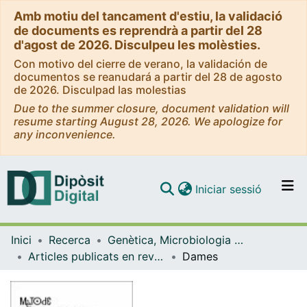
Amb motiu del tancament d'estiu, la validació
de documents es reprendrà a partir del 28
d'agost de 2026. Disculpeu les molèsties.
Con motivo del cierre de verano, la validación de
documentos se reanudará a partir del 28 de agosto
de 2026. Disculpad las molestias
Due to the summer closure, document validation will
resume starting August 28, 2026. We apologize for
any inconvenience.
(current)
Iniciar sessió
Comunitats i col·leccions
Inici
Recerca
Genètica, Microbiologia i Estadística
Navega per tot el DD
Articles publicats en revistes (Genètica, Microbiologia i Estadística)
Dames
Com publicar
Contacte