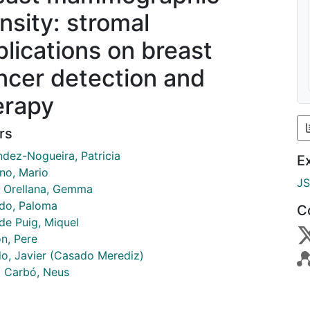
nsity: stromal
plications on breast
ncer detection and
erapy
rs
ndez-Nogueira, Patricia
E
no, Mario
J
r Orellana, Gemma
do, Paloma
C
de Puig, Miquel
n, Pere
o, Javier (Casado Merediz)
 Carbó, Neus