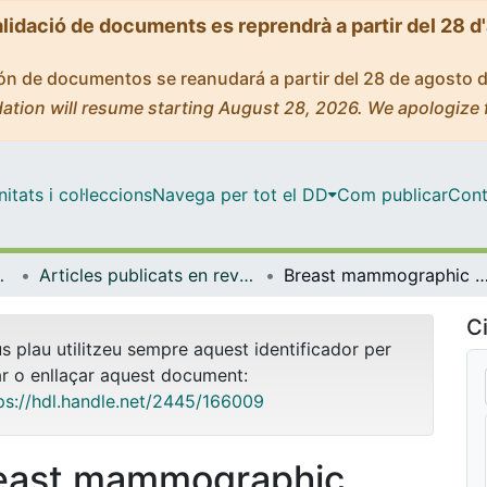
alidació de documents es reprendrà a partir del 28 d
ción de documentos se reanudará a partir del 28 de agosto 
ation will resume starting August 28, 2026. We apologize 
tats i col·leccions
Navega per tot el DD
Com publicar
Cont
a Molecular
Articles publicats en revistes (Bioquímica i Biomedicina Molecular)
Breast mammographic Density: stromal implications on breast cancer detecti
Ci
us plau utilitzeu sempre aquest identificador per
ar o enllaçar aquest document:
ps://hdl.handle.net/2445/166009
east mammographic