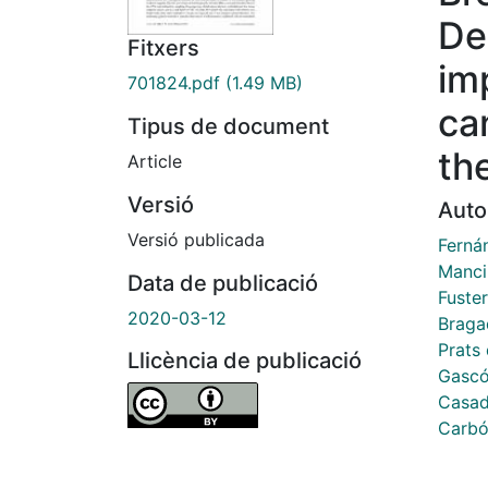
De
Fitxers
im
701824.pdf
(1.49 MB)
ca
Tipus de document
th
Article
Versió
Auto
Versió publicada
Ferná
Manci
Data de publicació
Fuste
2020-03-12
Braga
Prats 
Llicència de publicació
Gascó
Casad
Carbó