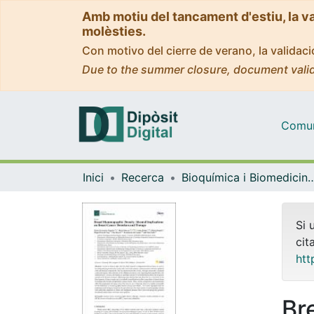
Amb motiu del tancament d'estiu, la v
molèsties.
Con motivo del cierre de verano, la valida
Due to the summer closure, document valid
Comuni
Inici
Recerca
Bioquímica i Biomedicin
Si 
cit
htt
Br