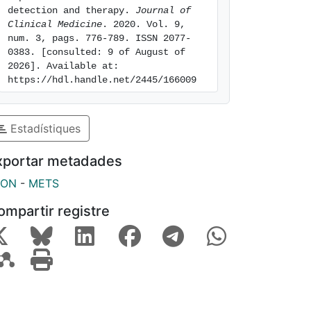
detection and therapy. 
Journal of 
Clinical Medicine
. 2020. Vol. 9, 
num. 3, pags. 776-789. ISSN 2077-
0383. [consulted: 9 of August of 
2026]. Available at: 
https://hdl.handle.net/2445/166009
Estadístiques
xportar metadades
SON
-
METS
ompartir registre