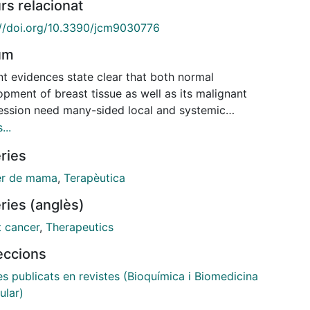
rs relacionat
://doi.org/10.3390/jcm9030776
um
nt evidences state clear that both normal
pment of breast tissue as well as its malignant
ession need many-sided local and systemic
nications between epithelial cells and stromal
...
nents. During development, the stroma, through
ries
ably regulated contextual signals, affects the fate
 different mammary cells regarding their
er de mama
,
Terapèutica
ication and differentiation. Likewise, the stroma can
ries (anglès)
te tumour environments that facilitate the
astic growth of the breast carcinoma.
t cancer
,
Therapeutics
graphic density has been described as a risk
leccions
r in the development of breast cancer and is
ed to modifications in the composition of breast
es publicats en revistes (Bioquímica i Biomedicina
, including both stromal and glandular
ular)
rtments. Thus, stroma composition can