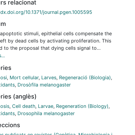
rs relacionat
/dx.doi.org/10.1371/journal.pgen.1005595
um
poptotic stimuli, epithelial cells compensate the
eft by dead cells by activating proliferation. This
d to the proposal that dying cells signal to
nding living cells to maintain homeostasis. Although
...
ture of these signals is not clear, reactive oxygen
ries
es (ROS) could act as a signaling mechanism as they
rigger pro-inflammatory responses to protect
osi
,
Mort cel·lular
,
Larves
,
Regeneració (Biologia)
,
elia from environmental insults. Whether ROS emerge
xidants
,
Drosòfila melanogaster
dead cells and what is the genetic response
ries (anglès)
ered by ROS is pivotal to understand regeneration of
hila imaginal discs. We genetically induced cell
osis
,
Cell death
,
Larvae
,
Regeneration (Biology)
,
 in wing imaginal discs, monitored the production of
xidants
,
Drosophila melanogaster
nd analyzed the signals required for repair. We
leccions
that cell death generates a burst of ROS that
gate to the nearby surviving cells. Propagated ROS
es publicats en revistes (Genètica, Microbiologia i