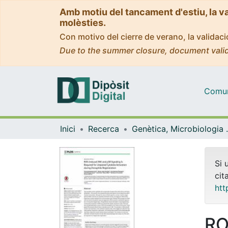
Amb motiu del tancament d'estiu, la v
molèsties.
Con motivo del cierre de verano, la valida
Due to the summer closure, document valid
Comuni
Inici
Recerca
Genètica, M
Si 
cit
htt
RO