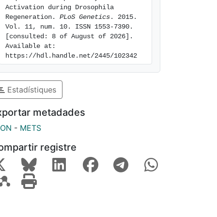
Activation during Drosophila 
Regeneration. 
PLoS Genetics
. 2015. 
Vol. 11, num. 10. ISSN 1553-7390. 
[consulted: 8 of August of 2026]. 
Available at: 
https://hdl.handle.net/2445/102342
Estadístiques
xportar metadades
SON
-
METS
ompartir registre