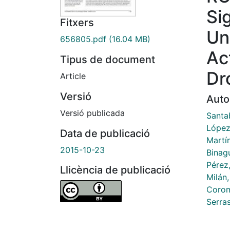
Si
Fitxers
Un
656805.pdf
(16.04 MB)
Ac
Tipus de document
Dr
Article
Versió
Auto
Versió publicada
Santa
López 
Data de publicació
Martí
2015-10-23
Binag
Pérez,
Llicència de publicació
Milán
Corom
Serras