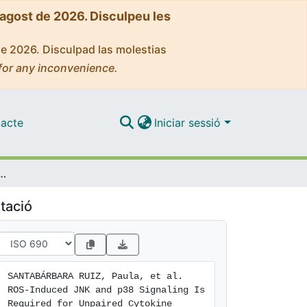
'agost de 2026. Disculpeu les
de 2026. Disculpad las molestias
for any inconvenience.
acte
Iniciar sessió
 Is Required for Unpaired Cytokine Activation during Drosophila Regeneration
tació
SANTABÁRBARA RUIZ, Paula, et al. 
ROS-Induced JNK and p38 Signaling Is 
Required for Unpaired Cytokine 