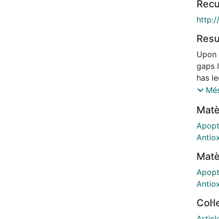
Recu
http:/
Res
Upon a
gaps l
has le
surrou
Més
the na
Matè
speci
can t
Apopt
epith
Antio
from 
Matè
trigg
Drosop
Apopt
death
Antio
ROS a
Col·
found 
propa
Articl