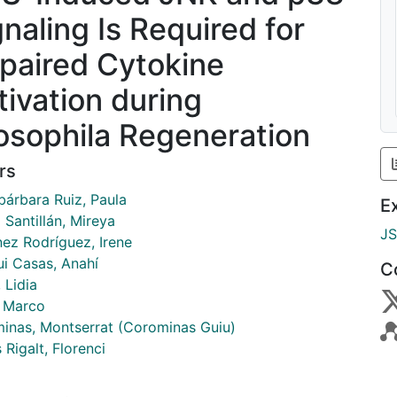
gnaling Is Required for
paired Cytokine
tivation during
osophila Regeneration
rs
bárbara Ruiz, Paula
E
Santillán, Mireya
J
nez Rodríguez, Irene
ui Casas, Anahí
C
 Lidia
, Marco
inas, Montserrat (Corominas Guiu)
 Rigalt, Florenci