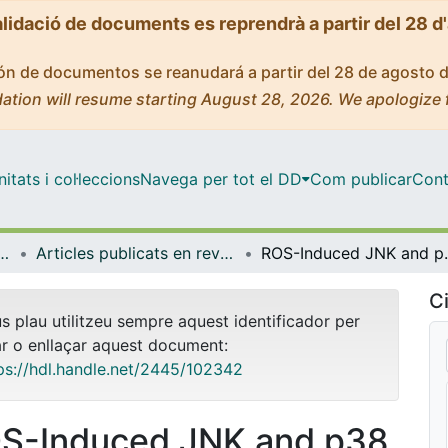
alidació de documents es reprendrà a partir del 28 d
ción de documentos se reanudará a partir del 28 de agosto 
ation will resume starting August 28, 2026. We apologize 
tats i col·leccions
Navega per tot el DD
Com publicar
Cont
icrobiologia i Estadística
Articles publicats en revistes (Genètica, Microbiologia i Estadística)
ROS-Induced JNK and p38 Signaling
Ci
us plau utilitzeu sempre aquest identificador per
ar o enllaçar aquest document:
ps://hdl.handle.net/2445/102342
S-Induced JNK and p38