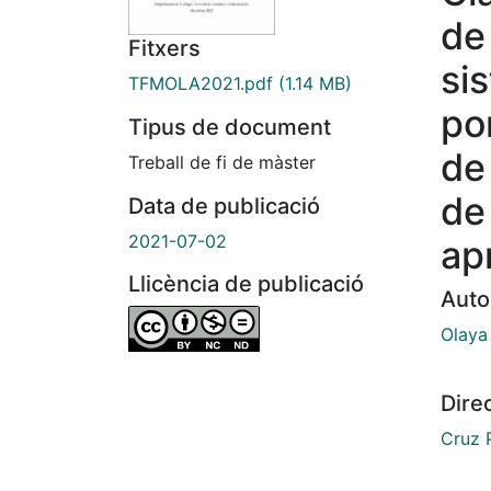
de 
Fitxers
si
TFMOLA2021.pdf
(1.14 MB)
po
Tipus de document
de
Treball de fi de màster
de
Data de publicació
2021-07-02
ap
Llicència de publicació
Auto
Olaya 
Dire
Cruz 