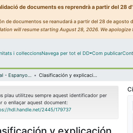
alidació de documents es reprendrà a partir del 28 d
ción de documentos se reanudará a partir del 28 de agosto 
ation will resume starting August 28, 2026. We apologize 
tats i col·leccions
Navega per tot el DD
Com publicar
Cont
Màster Oficial - Espanyol com a Llengua Estrangera en Àmbits Professionals
Clasificación y explicación de errores relativos al sistema verbal cometidos por estudiantes lusófonos de ELE. Propuesta a partir de un corpus de aprendices de nivel A2
Ci
us plau utilitzeu sempre aquest identificador per
ar o enllaçar aquest document:
ps://hdl.handle.net/2445/179737
asificación y explicación