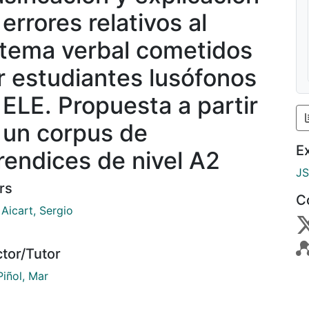
errores relativos al
stema verbal cometidos
r estudiantes lusófonos
 ELE. Propuesta a partir
 un corpus de
E
rendices de nivel A2
J
rs
C
Aicart, Sergio
ctor/Tutor
Piñol, Mar