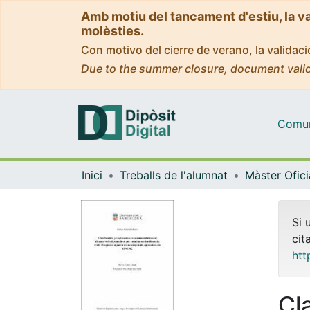
Amb motiu del tancament d'estiu, la v
molèsties.
Con motivo del cierre de verano, la valida
Due to the summer closure, document valid
Comuni
Inici
Treballs de l'alumnat
Si 
cit
htt
Cl