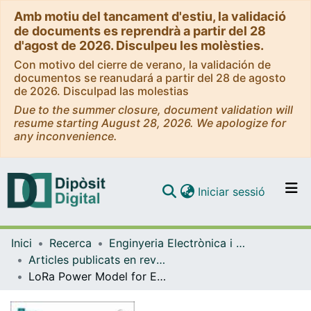
Amb motiu del tancament d'estiu, la validació
de documents es reprendrà a partir del 28
d'agost de 2026. Disculpeu les molèsties.
Con motivo del cierre de verano, la validación de
documentos se reanudará a partir del 28 de agosto
de 2026. Disculpad las molestias
Due to the summer closure, document validation will
resume starting August 28, 2026. We apologize for
any inconvenience.
(current)
Iniciar sessió
Comunitats i col·leccions
Inici
Recerca
Enginyeria Electrònica i Biomèdica
Navega per tot el DD
Articles publicats en revistes (Enginyeria Electrònica i Biomèdica)
Com publicar
LoRa Power Model for Energy Optimization in IoT Applications
Contacte