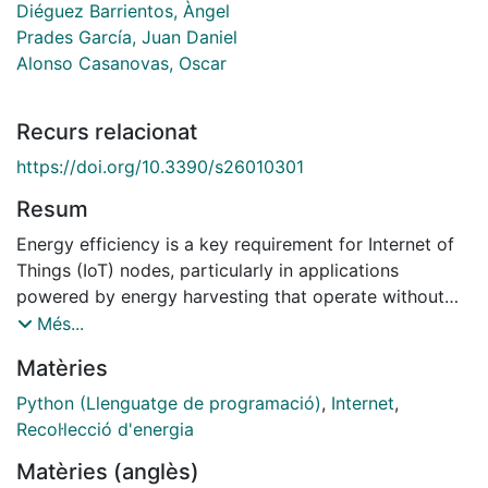
Diéguez Barrientos, Àngel
Prades García, Juan Daniel
Alonso Casanovas, Oscar
Recurs relacionat
https://doi.org/10.3390/s26010301
Resum
Energy efficiency is a key requirement for Internet of
Things (IoT) nodes, particularly in applications
powered by energy harvesting that operate without
batteries. In this work, we present a parametric power
Més...
model of a LoRa transceiver (Semtech SX1276) aimed
Matèries
at ultra-low power remote sensing scenarios. The
transceiver was characterized in all relevant states
Python (Llenguatge de programació)
,
Internet
,
(startup, transmission, reception, and sleep), and the
Recol·lecció d'energia
results were used to build a state-based model that
Matèries (anglès)
predicts average power consumption as a function of