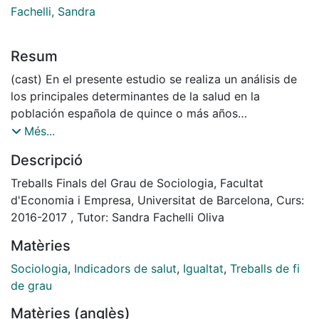
Fachelli, Sandra
Resum
(cast) En el presente estudio se realiza un análisis de
los principales determinantes de la salud en la
población española de quince o más años
diferenciando por sexos, con el objetivo de descubrir
Més...
si existen desigualdades en este ámbito. Se aborda la
Descripció
necesidad de descubrir qué perfiles presentan mayor
vulnerabilidad a tener un peor estado de salud según
Treballs Finals del Grau de Sociologia, Facultat
varias características sociodemográficas, como la
d'Economia i Empresa, Universitat de Barcelona, Curs:
edad, la clase social, el nivel educativo logrado o la
2016-2017 , Tutor: Sandra Fachelli Oliva
actividad económica. Para ello, se analizan tres
Matèries
grandes bloques que hacen referencia a las
enfermedades y el estado de salud, los hábitos de
Sociologia
,
Indicadors de salut
,
Igualtat
,
Treballs de fi
vida y el uso de servicios sanitarios. Asimismo, se
de grau
mostrarán qué factores incrementan y disminuyen la
Matèries (anglès)
probabilidad de tener una autopercepción de la salud