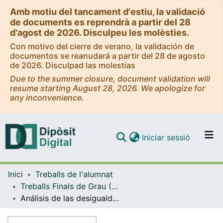
Amb motiu del tancament d'estiu, la validació
de documents es reprendrà a partir del 28
d'agost de 2026. Disculpeu les molèsties.
Con motivo del cierre de verano, la validación de
documentos se reanudará a partir del 28 de agosto
de 2026. Disculpad las molestias
Due to the summer closure, document validation will
resume starting August 28, 2026. We apologize for
any inconvenience.
(current)
Iniciar sessió
Comunitats i col·leccions
Inici
Treballs de l'alumnat
Navega per tot el DD
Treballs Finals de Grau (TFG) - Sociologia
Com publicar
Análisis de las desigualdades en salud de la población adulta española en 2011
Contacte