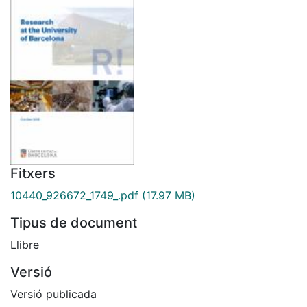
Fitxers
10440_926672_1749_.pdf
(17.97 MB)
Tipus de document
Llibre
Versió
Versió publicada