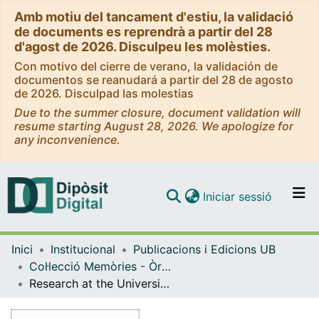
Amb motiu del tancament d'estiu, la validació
de documents es reprendrà a partir del 28
d'agost de 2026. Disculpeu les molèsties.
Con motivo del cierre de verano, la validación de
documentos se reanudará a partir del 28 de agosto
de 2026. Disculpad las molestias
Due to the summer closure, document validation will
resume starting August 28, 2026. We apologize for
any inconvenience.
(current)
Iniciar sessió
Comunitats i col·leccions
Inici
Institucional
Publicacions i Edicions UB
Navega per tot el DD
Col·lecció Memòries - Òrgans de govern, Gerència, Consell Social - eBooks - (Publicacions i Edicions UB)
Com publicar
Research at the University of Barcelona (2019)
Contacte