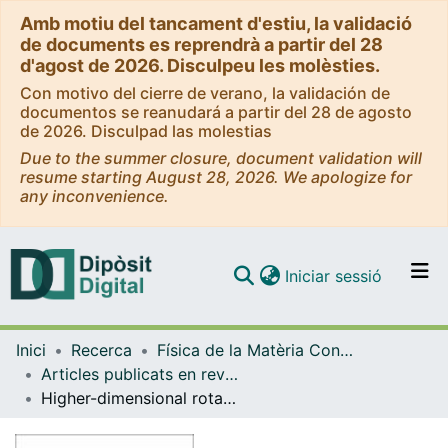
Amb motiu del tancament d'estiu, la validació
de documents es reprendrà a partir del 28
d'agost de 2026. Disculpeu les molèsties.
Con motivo del cierre de verano, la validación de
documentos se reanudará a partir del 28 de agosto
de 2026. Disculpad las molestias
Due to the summer closure, document validation will
resume starting August 28, 2026. We apologize for
any inconvenience.
(current)
Iniciar sessió
Comunitats i col·leccions
Inici
Recerca
Física de la Matèria Condensada
Navega per tot el DD
Articles publicats en revistes (Física de la Matèria Condensada)
Com publicar
Higher-dimensional rotating charged black holes
Contacte