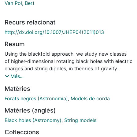
Van Pol, Bert
Recurs relacionat
http://dx.doi.org/10.1007/JHEP04(2011)013
Resum
Using the blackfold approach, we study new classes
of higher-dimensional rotating black holes with electric
charges and string dipoles, in theories of gravity
coupled to a 2-form or 3-form field strength and to a
Més...
dilaton with arbitrary coupling. The method allows to
Matèries
describe not only black holes with large angular
momenta, but also other regimes that include charged
Forats negres (Astronomia)
,
Models de corda
black holes near extremality with slow rotation. We
Matèries (anglès)
construct explicit examples of electric rotating black
holes of dilatonic and non-dilatonic Einstein-Maxwell
Black holes (Astronomy)
,
String models
theory, with horizons of spherical and non-spherical
Col·leccions
topology. We also find new families of solutions with