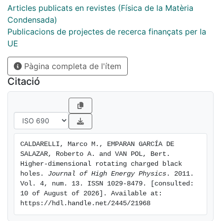
string dipoles, including a new class of prolate black
Articles publicats en revistes (Física de la Matèria
rings. Whenever there are exact solutions that we can
Condensada)
compare to, their properties in the appropriate regime
Publicacions de projectes de recerca finançats per la
are reproduced precisely by our solutions. The
UE
analysis of blackfolds with string charges requires the
Pàgina completa de l'ítem
formulation of the dynamics of anisotropic fluids with
conserved string-number currents, which is new, and is
Citació
carried out in detail for perfect fluids. Finally, our
results indicate new instabilities of near-extremal,
slowly rotating charged black holes, and motivate
conjectures about topological constraints on dipole
hair.
CALDARELLI, Marco M., EMPARAN GARCÍA DE 
SALAZAR, Roberto A. and VAN POL, Bert. 
Higher-dimensional rotating charged black 
holes. 
Journal of High Energy Physics
. 2011. 
Vol. 4, num. 13. ISSN 1029-8479. [consulted: 
10 of August of 2026]. Available at: 
https://hdl.handle.net/2445/21968