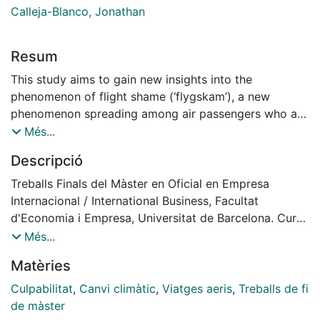
Calleja-Blanco, Jonathan
Resum
This study aims to gain new insights into the
phenomenon of flight shame (‘flygskam’), a new
phenomenon spreading among air passengers who are
more aware of the climate consequences of their
Més...
flying behaviour. In particular, the research shows new
Descripció
insights into demographic characteristics, with special
attention to age. After revising the still scarce
Treballs Finals del Màster en Oficial en Empresa
literature on the topic, an online questionnaire was
Internacional / International Business, Facultat
implemented. The final sample consists of 228
d'Economia i Empresa, Universitat de Barcelona. Curs:
individuals. The analytical framework was based on
2023-2024. Tutor: Jonathan Calleja-Blanco
Més...
descriptive statistics and cluster analysis (k-means).
Matèries
The results showed that older individuals experienced
more flight shame than younger ones. In addition,
Culpabilitat
,
Canvi climàtic
,
Viatges aeris
,
Treballs de fi
these respondents with higher awareness had a higher
de màster
level of education and were more environmentally