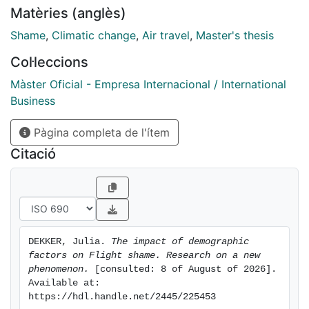
Matèries (anglès)
active. Income and gender were found not statistically
significant, explaining awareness differences. The final
Shame
,
Climatic change
,
Air travel
,
Master's thesis
finding was the correlation between green individuals
Col·leccions
and seeking alternatives. This study contributes to
understanding flight shame by providing a new
Màster Oficial - Empresa Internacional / International
perspective on individual characteristics.
Business
Pàgina completa de l'ítem
Citació
DEKKER, Julia. 
The impact of demographic 
factors on Flight shame. Research on a new 
phenomenon.
 [consulted: 8 of August of 2026]. 
Available at: 
https://hdl.handle.net/2445/225453