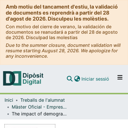
Amb motiu del tancament d'estiu, la validació
de documents es reprendrà a partir del 28
d'agost de 2026. Disculpeu les molèsties.
Con motivo del cierre de verano, la validación de
documentos se reanudará a partir del 28 de agosto
de 2026. Disculpad las molestias
Due to the summer closure, document validation will
resume starting August 28, 2026. We apologize for
any inconvenience.
(current)
Iniciar sessió
Comunitats i col·leccions
Inici
Treballs de l'alumnat
Navega per tot el DD
Màster Oficial - Empresa Internacional / International Business
Com publicar
The impact of demographic factors on Flight shame. Research on a new phenomenon
Contacte