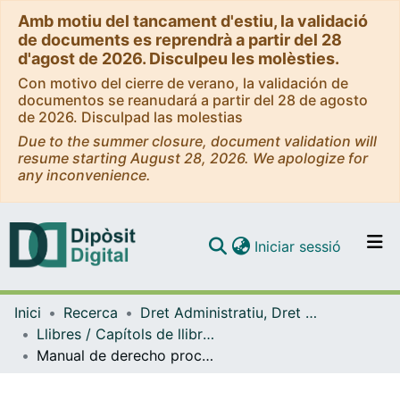
Amb motiu del tancament d'estiu, la validació
de documents es reprendrà a partir del 28
d'agost de 2026. Disculpeu les molèsties.
Con motivo del cierre de verano, la validación de
documentos se reanudará a partir del 28 de agosto
de 2026. Disculpad las molestias
Due to the summer closure, document validation will
resume starting August 28, 2026. We apologize for
any inconvenience.
(current)
Iniciar sessió
Comunitats i col·leccions
Inici
Recerca
Dret Administratiu, Dret Processal i Dret Financer i Tributari
Navega per tot el DD
Llibres / Capítols de llibre (Dret Administratiu, Dret Processal i Dret Financer i Tributari)
Com publicar
Manual de derecho procesal penal
Contacte