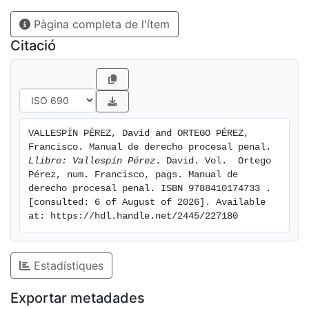
lenguaje sencillo y directo, así como cercano para las
Pàgina completa de l'ítem
nuevas generaciones de alumnos de las Facultades de
Derecho del siglo XXI. De ahí, precisamente, que cada
Citació
uno de sus 23 temas se acompañe de un mapa
conceptual gráfico, así como de un práctico test de
autoevaluación.
VALLESPÍN PÉREZ, David and ORTEGO PÉREZ, 
Francisco. Manual de derecho procesal penal. 
Llibre: Vallespín Pérez
. David. Vol.  Ortego 
Pérez, num. Francisco, pags. Manual de 
derecho procesal penal. ISBN 9788410174733 . 
[consulted: 6 of August of 2026]. Available 
at: https://hdl.handle.net/2445/227180
Estadístiques
Exportar metadades