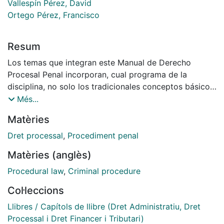
Vallespín Pérez, David
Ortego Pérez, Francisco
Resum
Los temas que integran este Manual de Derecho
Procesal Penal incorporan, cual programa de la
disciplina, no solo los tradicionales conceptos básicos
del enjuiciamiento criminal, sino también las
Més...
instituciones y etapas propias de las diferentes
Matèries
modalidades procedimentales. Manual no solo dirigido
a los estudiantes de Grado (en particular, de Derecho,
Dret processal
,
Procediment penal
Criminología o Investigación Privada), sino también de
Matèries (anglès)
utilidad para quienes cursan un Máster de Acceso a la
Abogacía, preparan oposiciones e, incluso, se
Procedural law
,
Criminal procedure
adentran en el ejercicio profesional como jóvenes
Col·leccions
procuradores o abogados. Un Manual, en fin, que lejos
de caer en el error de simular un estudio monográfico
Llibres / Capítols de llibre (Dret Administratiu, Dret
de alta especialización, ha sido redactado con un
Processal i Dret Financer i Tributari)