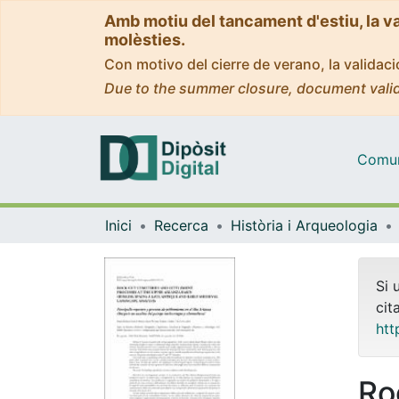
Amb motiu del tancament d'estiu, la v
molèsties.
Con motivo del cierre de verano, la valida
Due to the summer closure, document valid
Comuni
Inici
Recerca
Història i Arqueologia
Si 
cit
htt
Ro