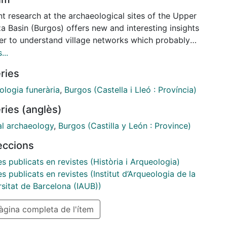
t research at the archaeological sites of the Upper
a Basin (Burgos) offers new and interesting insights
der to understand village networks which probably
 a leading role within this territory. Peasants used
...
e in scattered nuclei usually organized around a
ries
h surrounded by a rock-cut cemetery. Researchers
properly address the role played by these
ologia funerària
,
Burgos (Castella i Lleó : Província)
ities, their funerary practices, and their strong
ries (anglès)
nce on this territory in order to get an overall
ehension of landscape organization in this area
al archaeology
,
Burgos (Castilla y León : Province)
the period stretching between 6th and 10th
leccions
ries. Our work aims at examining settlement
rns and funerary practices in remote mountain areas.
es publicats en revistes (Història i Arqueologia)
paper offers a general view on this complex
es publicats en revistes (Institut d’Arqueologia de la
ama and discusses the general features of these
rsitat de Barcelona (IAUB))
ological sites, through the analysis and updating of
gina completa de l'ítem
ological register. Archaeological evidence points
ds the existence of some patterns of behaviour that