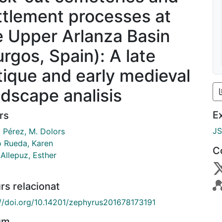
ttlement processes at
e Upper Arlanza Basin
urgos, Spain): A late
tique and early medieval
ndscape analisis
E
rs
J
 Pérez, M. Dolors
o Rueda, Karen
C
Allepuz, Esther
rs relacionat
://doi.org/10.14201/zephyrus201678173191
um