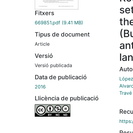
se
Fitxers
th
669851.pdf
(9.41 MB)
(B
Tipus de document
an
Article
la
Versió
Versió publicada
Auto
Data de publicació
López
Alvar
2016
Travé 
Llicència de publicació
Recu
https
Res