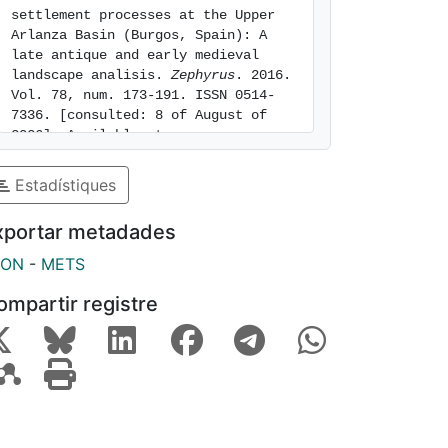
settlement processes at the Upper 
Arlanza Basin (Burgos, Spain): A 
late antique and early medieval 
landscape analisis. 
Zephyrus
. 2016. 
Vol. 78, num. 173-191. ISSN 0514-
7336. [consulted: 8 of August of 
2026]. Available at: 
https://hdl.handle.net/2445/162032
Estadístiques
xportar metadades
SON
-
METS
ompartir registre