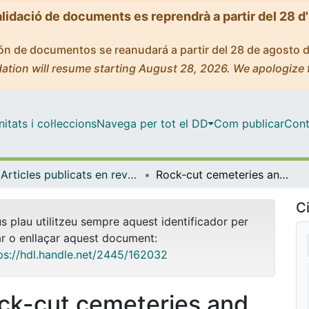
alidació de documents es reprendrà a partir del 28 d
ción de documentos se reanudará a partir del 28 de agosto 
ation will resume starting August 28, 2026. We apologize 
tats i col·leccions
Navega per tot el DD
Com publicar
Cont
Articles publicats en revistes (Història i Arqueologia)
Rock-cut cemeteries and settlement processes at the Upper Arlanza Basin (Burgos, Spain): A late antique and early medieval landscape analisis
Ci
us plau utilitzeu sempre aquest identificador per
ar o enllaçar aquest document:
ps://hdl.handle.net/2445/162032
ck-cut cemeteries and