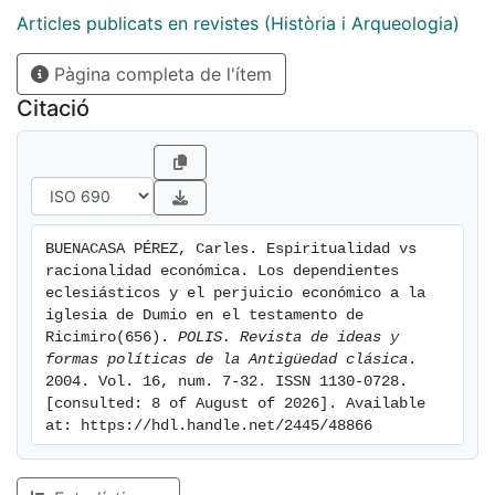
para conocer la situación de los dependientes
Articles publicats en revistes (Història i Arqueologia)
eclesiásticos en la Hispania del s. VII.
Pàgina completa de l'ítem
[eng]The testament of this bishop of Dume is
interesting because it shows one of the main Christian
Citació
tensions in the post-constantinian times: the dilemma
outlined to the bishops when choosing among being a
good Christian or prefixing the economic interests of
the bishopric. The ecclesiastical and civilian legislation
indicates that, although the main concern of the
BUENACASA PÉREZ, Carles. Espiritualidad vs 
bishops was the right administration of the
racionalidad económica. Los dependientes 
ecclesiastical properties, they don"t forgot to practice
eclesiásticos y el perjuicio económico a la 
the charity-through the assistance tasks-. Also, this
iglesia de Dumio en el testamento de 
Ricimiro(656). 
POLIS. Revista de ideas y 
document is useful to know the situation of the
formas políticas de la Antigüedad clásica
. 
ecclesiastical serfs in the seventh century Hispania.
2004. Vol. 16, num. 7-32. ISSN 1130-0728. 
[consulted: 8 of August of 2026]. Available 
at: https://hdl.handle.net/2445/48866