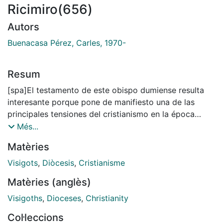
Ricimiro(656)
Autors
Buenacasa Pérez, Carles, 1970-
Resum
[spa]El testamento de este obispo dumiense resulta
interesante porque pone de manifiesto una de las
principales tensiones del cristianismo en la época
postconstantiniana: el dilema que se planteaba al
Més...
obispo a la hora de elegir entre ser, ante todo, un buen
Matèries
cristiano o anteponer los intereses económicos del
obispado. La legislación conciliar y civil conservada
Visigots
,
Diòcesis
,
Cristianisme
indica que, aunque la principal preocupación episcopal
Matèries (anglès)
era la adecuada gestión de las propiedades
eclesiásticas, tampoco se olvidaron de practicar la
Visigoths
,
Dioceses
,
Christianity
caridad -manifestada a través de las tareas
Col·leccions
asistenciales-. Asimismo, este documento resulta útil