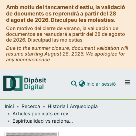
Amb motiu del tancament d'estiu, la validació
de documents es reprendrà a partir del 28
d'agost de 2026. Disculpeu les molèsties.
Con motivo del cierre de verano, la validación de
documentos se reanudará a partir del 28 de agosto
de 2026. Disculpad las molestias
Due to the summer closure, document validation will
resume starting August 28, 2026. We apologize for
any inconvenience.
(current)
Iniciar sessió
Comunitats i col·leccions
Inici
Recerca
Història i Arqueologia
Navega per tot el DD
Articles publicats en revistes (Història i Arqueologia)
Com publicar
Espiritualidad vs racionalidad económica. Los dependientes eclesiásticos y el perjuicio económico a la iglesia de Dumio en el testamento de Ricimiro(656)
Contacte