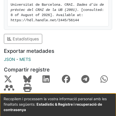
Universitat de Barcelona. CRAI. 
Dades d'ús de 
préstec del CRAI de la UB (2001).
 [consulted: 
8 of August of 2026]. Available at: 
https://hdl.handle.net/2445/56144
Estadístiques
Exportar metadades
JSON
-
METS
Compartir registre
Recopilem i processem la vostra informació personal amb les
finalitats següents:
Estadístic & Registre i recuperació de
Coordinació:
CRAI UB
Avís legal
Metadades
subjectes a:
contrasenya