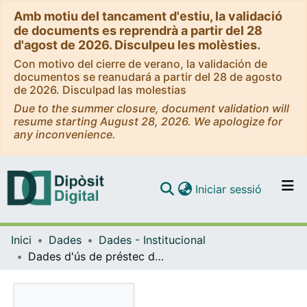
Amb motiu del tancament d'estiu, la validació
de documents es reprendrà a partir del 28
d'agost de 2026. Disculpeu les molèsties.
Con motivo del cierre de verano, la validación de
documentos se reanudará a partir del 28 de agosto
de 2026. Disculpad las molestias
Due to the summer closure, document validation will
resume starting August 28, 2026. We apologize for
any inconvenience.
(current)
Iniciar sessió
Comunitats i col·leccions
Inici
Dades
Dades - Institucional
Navega per tot el DD
Dades d'ús de préstec del CRAI de la UB (2001)
Com publicar
Contacte