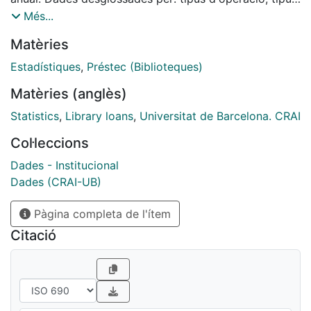
de lector, per tipus de material i per llengua.
Més...
Matèries
Estadístiques
,
Préstec (Biblioteques)
Matèries (anglès)
Statistics
,
Library loans
,
Universitat de Barcelona. CRAI
Col·leccions
Dades - Institucional
Dades (CRAI-UB)
Pàgina completa de l'ítem
Citació