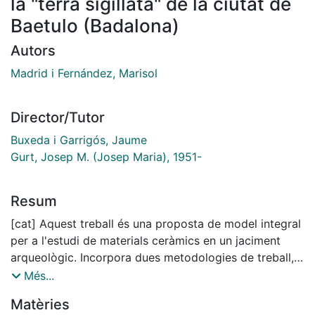
la "terra sigillata" de la ciutat de
Baetulo (Badalona)
Autors
Madrid i Fernández, Marisol
Director/Tutor
Buxeda i Garrigós, Jaume
Gurt, Josep M. (Josep Maria), 1951-
Resum
[cat] Aquest treball és una proposta de model integral
per a l'estudi de materials ceràmics en un jaciment
arqueològic. Incorpora dues metodologies de treball,
l'arqueològica i l'arqueomètrica, cadascuna de les
Més...
quals presenta un procediment metodològic propi,
Matèries
sense que cap d'elles es vegi condicionada per l'altra.