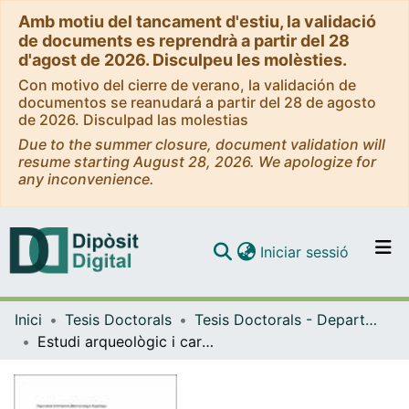
Amb motiu del tancament d'estiu, la validació
de documents es reprendrà a partir del 28
d'agost de 2026. Disculpeu les molèsties.
Con motivo del cierre de verano, la validación de
documentos se reanudará a partir del 28 de agosto
de 2026. Disculpad las molestias
Due to the summer closure, document validation will
resume starting August 28, 2026. We apologize for
any inconvenience.
(current)
Iniciar sessió
Comunitats i col·leccions
Inici
Tesis Doctorals
Tesis Doctorals - Departament - Prehistòria, Història Antiga i Arqueologia
Navega per tot el DD
Estudi arqueològic i caracterització arqueomètrica de la "terra sigillata" de la ciutat de Baetulo (Badalona)
Com publicar
Contacte