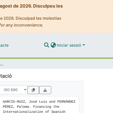
'agost de 2026. Disculpeu les
de 2026. Disculpad las molestias
for any inconvenience.
acte
Iniciar sessió
Financing the Internationalization of Spanish Industrial SMEs, 1980-2000: The Case of the Grifols Group
tació
GARCÍA-RUIZ, José Luis and FERNÁNDEZ 
PÉREZ, Paloma. Financing the 
Internationalization of Spanish 