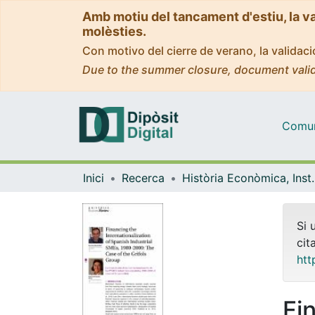
Amb motiu del tancament d'estiu, la v
molèsties.
Con motivo del cierre de verano, la valida
Due to the summer closure, document valid
Comuni
Inici
Recerca
Història Econòmica, Ins
Si 
cit
htt
Fi