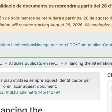
alidació de documents es reprendrà a partir del 28 d
ción de documentos se reanudará a partir del 28 de agosto 
ation will resume starting August 28, 2026. We apologize 
tats i col·leccions
Navega per tot el DD
Com publicar
Cont
titucions, Política i Economia Mundial
Articles publicats en revistes (Història Econòmica, Institucions, Política i Economia Mundial)
Ci
us plau utilitzeu sempre aquest identificador per
ar o enllaçar aquest document:
ps://hdl.handle.net/2445/142794
nancing the