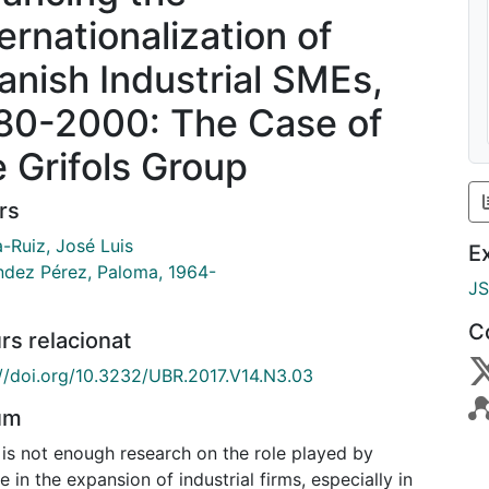
ernationalization of
anish Industrial SMEs,
80-2000: The Case of
e Grifols Group
rs
-Ruiz, José Luis
E
ndez Pérez, Paloma, 1964-
J
C
rs relacionat
://doi.org/10.3232/UBR.2017.V14.N3.03
um
 is not enough research on the role played by
e in the expansion of industrial firms, especially in