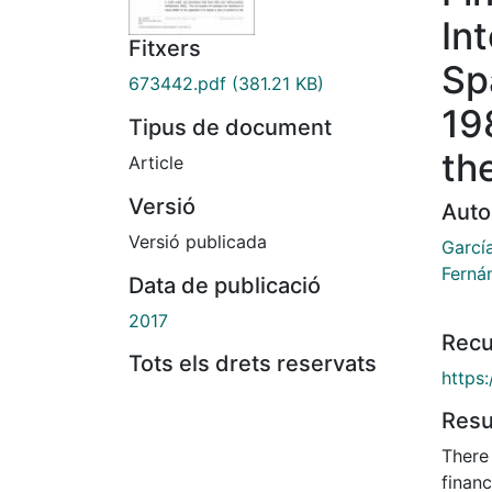
Int
Fitxers
Sp
673442.pdf
(381.21 KB)
19
Tipus de document
th
Article
Versió
Auto
Versió publicada
García
Ferná
Data de publicació
2017
Recu
Tots els drets reservats
https
Res
There
financ