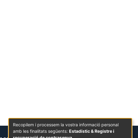
Recopilem i processem la vostra informació personal
amb les finalitats següents:
Estadístic & Registre i
recuperació de contrasenya