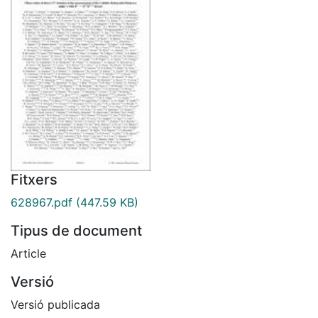
Fitxers
628967.pdf
(447.59 KB)
Tipus de document
Article
Versió
Versió publicada