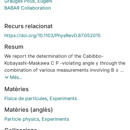
Graugés Pous, Eugeni
BABAR Collaboration
Recurs relacionat
https://doi.org/10.1103/PhysRevD.87.052015
Resum
We report the determination of the Cabibbo-
Kobayashi-Maskawa C P -violating angle γ through the
combination of various measurements involving B ± →
D K ± , B ± → D ∗ K ± , and B ± → D K * ± decays
Més...
performed by the BABAR experiment at the PEP-II e +
Matèries
e − collider at SLAC National Accelerator Laboratory.
Using up to 474 million B ¯¯¯ B pairs, we obtain γ = (
Física de partícules
,
Experiments
69 + 17 − 16 ) ° modulo 180°. The total uncertainty is
Matèries (anglès)
dominated by the statistical component, with the
experimental and amplitude-model systematic
Particle physics
,
Experiments
uncertainties amounting to ± 4 ° . The corresponding