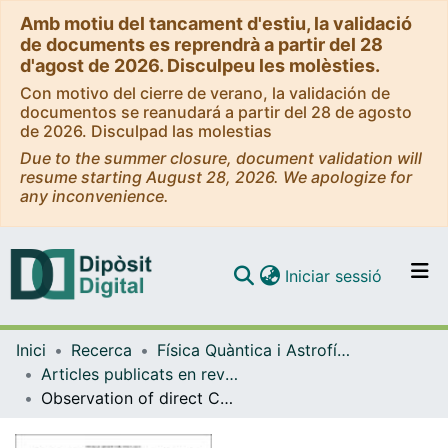
Amb motiu del tancament d'estiu, la validació
de documents es reprendrà a partir del 28
d'agost de 2026. Disculpeu les molèsties.
Con motivo del cierre de verano, la validación de
documentos se reanudará a partir del 28 de agosto
de 2026. Disculpad las molestias
Due to the summer closure, document validation will
resume starting August 28, 2026. We apologize for
any inconvenience.
(current)
Iniciar sessió
Comunitats i col·leccions
Inici
Recerca
Física Quàntica i Astrofísica
Navega per tot el DD
Articles publicats en revistes (Física Quàntica i Astrofísica)
Com publicar
Observation of direct CP violation in the measurement of the Cabibbo-Kobayashi-Maskawa angle γ with B±→D(*)K(*)± decays
Contacte