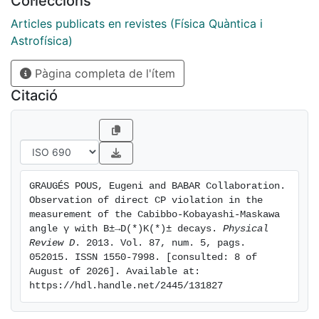
Col·leccions
two-standard-deviation region is 41 ° < γ < 102 ° .
This result is inconsistent with γ = 0 with a
Articles publicats en revistes (Física Quàntica i
significance of 5.9 standard deviations.
Astrofísica)
Pàgina completa de l'ítem
Citació
GRAUGÉS POUS, Eugeni and BABAR Collaboration. 
Observation of direct CP violation in the 
measurement of the Cabibbo-Kobayashi-Maskawa 
angle γ with B±→D(*)K(*)± decays. 
Physical 
Review D
. 2013. Vol. 87, num. 5, pags. 
052015. ISSN 1550-7998. [consulted: 8 of 
August of 2026]. Available at: 
https://hdl.handle.net/2445/131827