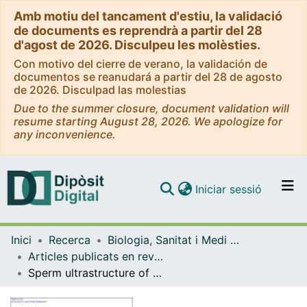
Amb motiu del tancament d'estiu, la validació
de documents es reprendrà a partir del 28
d'agost de 2026. Disculpeu les molèsties.
Con motivo del cierre de verano, la validación de
documentos se reanudará a partir del 28 de agosto
de 2026. Disculpad las molestias
Due to the summer closure, document validation will
resume starting August 28, 2026. We apologize for
any inconvenience.
(current)
Iniciar sessió
Comunitats i col·leccions
Inici
Recerca
Biologia, Sanitat i Medi Ambient
Navega per tot el DD
Articles publicats en revistes (Biologia, Sanitat i Medi Ambient)
Com publicar
Sperm ultrastructure of Prodistomum polonii (Digenea, Lepocreadioidea), an intestinal parasite of the Atlantic horse mackerel, Trachurus trachurus (Teleostei, Carangidae), from the Gulf of Gabes, Mediterranean Sea
Contacte