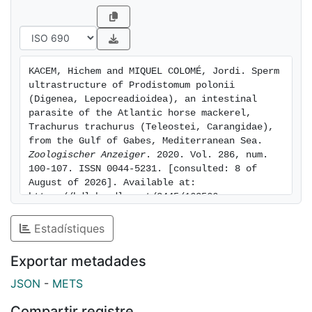
electron-dense material. Whereas, the posterior
spermatozoon extremity belongs to the Quilichini et
al.'s cryptogonimid type. Our results are compared
with the available data on digenean spermatology, in
KACEM, Hichem and MIQUEL COLOMÉ, Jordi. Sperm 
particular with species belonging to the superfamily
ultrastructure of Prodistomum polonii 
Lepocreadioidea to highlight the potential criteria
(Digenea, Lepocreadioidea), an intestinal 
useful for phylogeny
parasite of the Atlantic horse mackerel, 
Trachurus trachurus (Teleostei, Carangidae), 
from the Gulf of Gabes, Mediterranean Sea. 
Zoologischer Anzeiger
. 2020. Vol. 286, num. 
100-107. ISSN 0044-5231. [consulted: 8 of 
August of 2026]. Available at: 
https://hdl.handle.net/2445/162566
Estadístiques
Exportar metadades
JSON
-
METS
Compartir registre