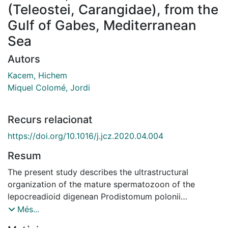
(Teleostei, Carangidae), from the
Gulf of Gabes, Mediterranean
Sea
Autors
Kacem, Hichem
Miquel Colomé, Jordi
Recurs relacionat
https://doi.org/10.1016/j.jcz.2020.04.004
Resum
The present study describes the ultrastructural
organization of the mature spermatozoon of the
lepocreadioid digenean Prodistomum polonii
(Lepocreadiidae) by means of transmission electron
Més...
microscopy (TEM). Live digeneans were collected