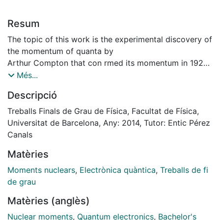
Resum
The topic of this work is the experimental discovery of
the momentum of quanta by
Arthur Compton that con rmed its momentum in 1923.
In his famous paper about the now called
Més...
Compton E ect, he concluded that radiation have a
Descripció
particle nature, something that allowed Pauli,
Einstein and Ehrenfest to solve the equilibrium
Treballs Finals de Grau de Física, Facultat de Física,
between radiation and matter, a problem set out by
Universitat de Barcelona, Any: 2014, Tutor: Entic Pérez
Einstein in 1916.
Canals
Matèries
Moments nuclears
,
Electrònica quàntica
,
Treballs de fi
de grau
Matèries (anglès)
Nuclear moments
,
Quantum electronics
,
Bachelor's