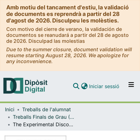
Amb motiu del tancament d'estiu, la validació
de documents es reprendrà a partir del 28
d'agost de 2026. Disculpeu les molèsties.
Con motivo del cierre de verano, la validación de
documentos se reanudará a partir del 28 de agosto
de 2026. Disculpad las molestias
Due to the summer closure, document validation will
resume starting August 28, 2026. We apologize for
any inconvenience.
(current)
Iniciar sessió
Comunitats i col·leccions
Inici
Treballs de l'alumnat
Navega per tot el DD
Treballs Finals de Grau (TFG) - Física
Com publicar
The Experimental Discovery of the Momentum of Light Quanta
Contacte