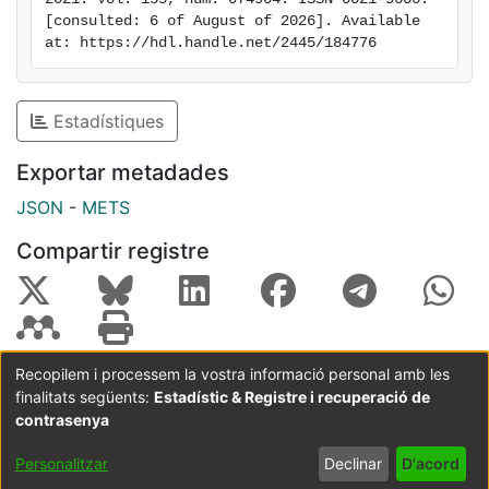
[consulted: 6 of August of 2026]. Available 
at: https://hdl.handle.net/2445/184776
Estadístiques
Exportar metadades
JSON
-
METS
Compartir registre
Recopilem i processem la vostra informació personal amb les
finalitats següents:
Estadístic & Registre i recuperació de
Coordinació:
CRAI UB
Avís legal
Metadades
subjectes a:
contrasenya
Configuració
Política de
Acord
Personalitzar
Declinar
D'acord
de cookies
privadesa
d'usuari
final