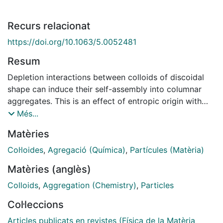
Recurs relacionat
https://doi.org/10.1063/5.0052481
Resum
Depletion interactions between colloids of discoidal
shape can induce their self-assembly into columnar
aggregates. This is an effect of entropic origin with
important implications in a range of colloidal systems,
Més...
particularly in the clustering of erythrocytes that
Matèries
determine the rheological properties of blood. Here,
we investigate the equilibrium state reached by
Col·loides
,
Agregació (Química)
,
Partícules (Matèria)
discoidal colloids in a solution of smaller depletant
Matèries (anglès)
particles. We develop a thermodynamic model of
depletion-induced aggregation based on self-
Colloids
,
Aggregation (Chemistry)
,
Particles
assembly theory and solve it analytically. We test the
Col·leccions
validity of the model by using Langevin simulations of
a system of discs and depletant particles in which the
Articles publicats en revistes (Física de la Matèria