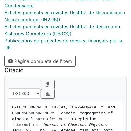
depletion interaction emerges naturally. In addition, we
Condensada)
consider the effect of an attractive interaction
Articles publicats en revistes (Institut de Nanociència i
between depletant and discoidal particles, which we
Nanotecnologia (IN2UB))
show induces a re-entrant dependence of aggregation
Articles publicats en revistes (Institut de Recerca en
with temperature.
Sistemes Complexos (UBICS))
Publicacions de projectes de recerca finançats per la
UE
Pàgina completa de l'ítem
Citació
CALERO BORRALLO, Carles, DIAZ-MORATA, M. and 
PAGONABARRAGA MORA, Ignacio. Aggregation of 
discoidal particles due to depletion 
interaction. 
Journal of Chemical Physics
. 
2021. Vol. 155, num. 074904. ISSN 0021-9606. 