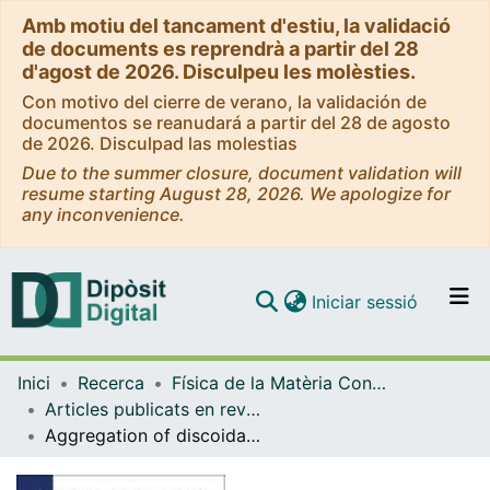
Amb motiu del tancament d'estiu, la validació
de documents es reprendrà a partir del 28
d'agost de 2026. Disculpeu les molèsties.
Con motivo del cierre de verano, la validación de
documentos se reanudará a partir del 28 de agosto
de 2026. Disculpad las molestias
Due to the summer closure, document validation will
resume starting August 28, 2026. We apologize for
any inconvenience.
(current)
Iniciar sessió
Comunitats i col·leccions
Inici
Recerca
Física de la Matèria Condensada
Navega per tot el DD
Articles publicats en revistes (Física de la Matèria Condensada)
Com publicar
Aggregation of discoidal particles due to depletion interaction
Contacte