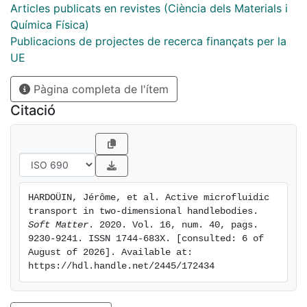
well-defined circulating flows, whose direction or
Articles publicats en revistes (Ciència dels Materials i
handedness can be controlled by introducing
Química Física)
asymmetric corrugations on the channel walls. The
Publicacions de projectes de recerca finançats per la
dynamics is altered when two or three annular
UE
channels are interconnected. These more complex
Pàgina completa de l'ítem
topologies lead to scenarios of synchronization, anti-
correlation, and frustration of the active flows, and to
Citació
the stabilisation of high topological singularities in
both the flow field and the orientational field of the
material. Controlling textures and flows in these
microfluidic platforms opens unexplored perspectives
towards their application in biotechnology and
HARDOÜIN, Jérôme, et al. Active microfluidic 
material science.
transport in two-dimensional handlebodies. 
Soft Matter
. 2020. Vol. 16, num. 40, pags. 
9230-9241. ISSN 1744-683X. [consulted: 6 of 
August of 2026]. Available at: 
https://hdl.handle.net/2445/172434