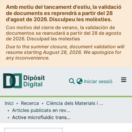
Amb motiu del tancament d'estiu, la validació
de documents es reprendrà a partir del 28
d'agost de 2026. Disculpeu les molèsties.
Con motivo del cierre de verano, la validación de
documentos se reanudará a partir del 28 de agosto
de 2026. Disculpad las molestias
Due to the summer closure, document validation will
resume starting August 28, 2026. We apologize for
any inconvenience.
(current)
Iniciar sessió
Comunitats i col·leccions
Inici
Recerca
Ciència dels Materials i Química Física
Navega per tot el DD
Articles publicats en revistes (Ciència dels Materials i Química Física)
Com publicar
Active microfluidic transport in two-dimensional handlebodies
Contacte