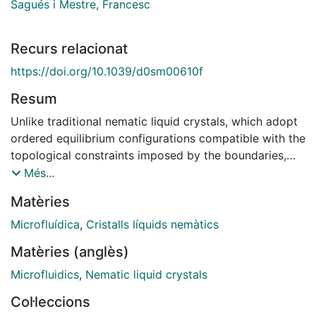
Sagués i Mestre, Francesc
Recurs relacionat
https://doi.org/10.1039/d0sm00610f
Resum
Unlike traditional nematic liquid crystals, which adopt
ordered equilibrium configurations compatible with the
topological constraints imposed by the boundaries,
active nematics are intrinsically disordered because of
Més...
their self- sustained internal flows. Controlling the flow
Matèries
patterns of active nematics remains a limiting step
towards their use as functional materials. Here we
Microfluídica
,
Cristalls líquids nemàtics
show that confining a tubulin-kinesin active nematic to
Matèries (anglès)
a network of connected annular microfluidic channels
enables controlled directional flows and autonomous
Microfluidics
,
Nematic liquid crystals
transport. In single annular channels, for narrow
Col·leccions
widths, the typically chaotic streams transform into