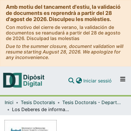
Amb motiu del tancament d'estiu, la validació
de documents es reprendrà a partir del 28
d'agost de 2026. Disculpeu les molèsties.
Con motivo del cierre de verano, la validación de
documentos se reanudará a partir del 28 de agosto
de 2026. Disculpad las molestias
Due to the summer closure, document validation will
resume starting August 28, 2026. We apologize for
any inconvenience.
(current)
Iniciar sessió
Comunitats i col·leccions
Inici
Tesis Doctorals
Tesis Doctorals - Departament - Economia Política, Hisenda Pública i Dret Financer i Tributari
Navega per tot el DD
Los Deberes de información tributaria sobre terceros
Com publicar
Contacte