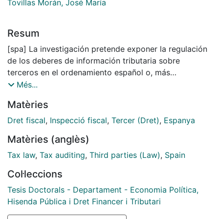
Tovillas Morán, José María
Resum
[spa] La investigación pretende exponer la regulación
de los deberes de información tributaria sobre
terceros en el ordenamiento español o, más
exactamente, en la Ley General Tributaria, tomando en
Més...
consideración una serie de principios y normas
Matèries
contenidos tanto en ésta última como en la
Constitución española. Los tres pilares sobre los que
Dret fiscal
,
Inspecció fiscal
,
Tercer (Dret)
,
Espanya
se sustenta el estudio son: la legislación, la
Matèries (anglès)
jurisprudencia y la doctrina relativa a la temática
abordada.
Tax law
,
Tax auditing
,
Third parties (Law)
,
Spain
Col·leccions
El planteamiento se inicia con el análisis del deber de
colaboración tributaria como una figura genérica,
Tesis Doctorals - Departament - Economia Política,
como un concepto amplio que contiene a un conjunto
Hisenda Pública i Dret Financer i Tributari
de deberes determinados y, que tienen en común