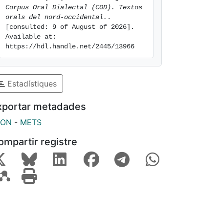
Corpus Oral Dialectal (COD). Textos 
orals del nord-occidental.
. 
[consulted: 9 of August of 2026]. 
Available at: 
https://hdl.handle.net/2445/13966
Estadístiques
xportar metadades
SON
-
METS
ompartir registre