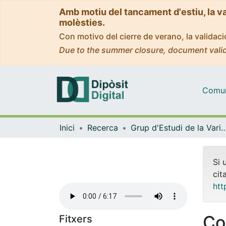
Amb motiu del tancament d'estiu, la v
molèsties.
Con motivo del cierre de verano, la valida
Due to the summer closure, document valid
Comuni
Inici
Recerca
Grup d'Estudi de la Variació (GEV) - Corpus de Català Contemporani de la Univers
Si 
cit
htt
Co
Fitxers