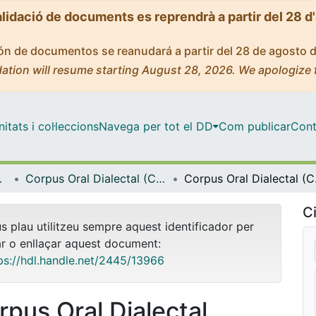
alidació de documents es reprendrà a partir del 28 d
ción de documentos se reanudará a partir del 28 de agosto 
ation will resume starting August 28, 2026. We apologize 
tats i col·leccions
Navega per tot el DD
Com publicar
Cont
itat de Barcelona (CCCUB)
Corpus Oral Dialectal (COD)
Corpus
Ci
us plau utilitzeu sempre aquest identificador per
ar o enllaçar aquest document:
ps://hdl.handle.net/2445/13966
rpus Oral Dialectal