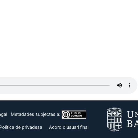
egal
Metadades subjectes a:
Política de privadesa
Acord d'usuari final