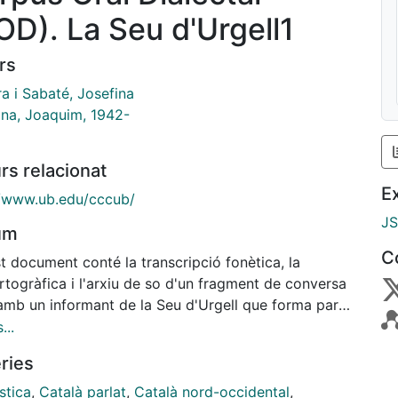
OD). La Seu d'Urgell1
rs
a i Sabaté, Josefina
ana, Joaquim, 1942-
rs relacionat
E
//www.ub.edu/cccub/
J
um
C
t document conté la transcripció fonètica, la
togràfica i l'arxiu de so d'un fragment de conversa
 amb un informant de la Seu d'Urgell que forma part
orpus Oral Dialectal (COD). El COD és un component
...
orpus de Català Contemporani de la Universitat de
ries
lona (CCCUB), un arxiu de corpus de llengua
ana oral contemporània que ha estat confegit pel
stica
,
Català parlat
,
Català nord-occidental
,