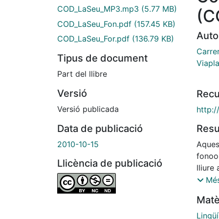
COD_LaSeu_MP3.mp3
(5.77 MB)
(C
COD_LaSeu_Fon.pdf
(157.45 KB)
Auto
COD_LaSeu_For.pdf
(136.79 KB)
Carrer
Tipus de document
Viapl
Part del llibre
Versió
Recu
Versió publicada
http:
Res
Data de publicació
Aques
2010-10-15
fonoor
Llicència de publicació
lliure
del C
Més
del C
Matè
Barce
catal
Lingüí