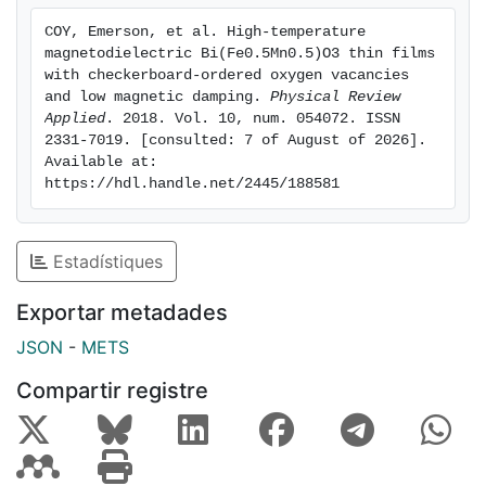
multiferroic materials
COY, Emerson, et al. High-temperature 
magnetodielectric Bi(Fe0.5Mn0.5)O3 thin films 
with checkerboard-ordered oxygen vacancies 
and low magnetic damping. 
Physical Review 
Applied
. 2018. Vol. 10, num. 054072. ISSN 
2331-7019. [consulted: 7 of August of 2026]. 
Available at: 
https://hdl.handle.net/2445/188581
Estadístiques
Exportar metadades
JSON
-
METS
Compartir registre