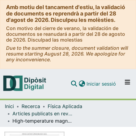
Amb motiu del tancament d'estiu, la validació
de documents es reprendrà a partir del 28
d'agost de 2026. Disculpeu les molèsties.
Con motivo del cierre de verano, la validación de
documentos se reanudará a partir del 28 de agosto
de 2026. Disculpad las molestias
Due to the summer closure, document validation will
resume starting August 28, 2026. We apologize for
any inconvenience.
(current)
Iniciar sessió
Comunitats i col·leccions
Inici
Recerca
Física Aplicada
Navega per tot el DD
Articles publicats en revistes (Física Aplicada)
Com publicar
High-temperature magnetodielectric Bi(Fe0.5Mn0.5)O3 thin films with checkerboard-ordered oxygen vacancies and low magnetic damping
Contacte