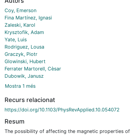
Autors
Coy, Emerson
Fina Martínez, Ignasi
Zaleski, Karol
Krysztofik, Adam
Yate, Luis
Rodriguez, Lousa
Graczyk, Piotr
Glowinski, Hubert
Ferrater Martorell, Cèsar
Dubowik, Janusz
Mostra 1 més
Recurs relacionat
https://doi.org/10.1103/PhysRevApplied.10.054072
Resum
The possibility of affecting the magnetic properties of