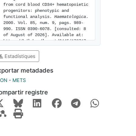
from cord blood CD34+ hematopoietic 
progenitors: phenotypic and 
functional analysis. 
Haematologica
. 
2000. Vol. 85, num. 9, pags. 989-
990. ISSN 0390-6078. [consulted: 8 
of August of 2026]. Available at: 
https://hdl.handle.net/2445/172717
Estadístiques
xportar metadades
SON
-
METS
ompartir registre