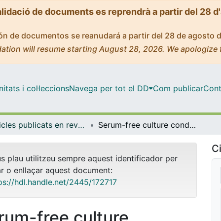
alidació de documents es reprendrà a partir del 28 d
ción de documentos se reanudará a partir del 28 de agosto 
ation will resume starting August 28, 2026. We apologize 
tats i col·leccions
Navega per tot el DD
Com publicar
Cont
Articles publicats en revistes (Ciències Clíniques)
Serum-free culture conditions for the generation of dendritic cells from cord blood CD34+ hematopoietic progenitors: phenotypic and functional analysis
Ci
us plau utilitzeu sempre aquest identificador per
ar o enllaçar aquest document:
ps://hdl.handle.net/2445/172717
rum-free culture