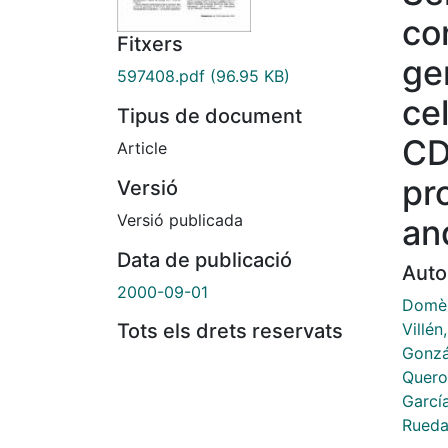
co
Fitxers
ge
597408.pdf
(96.95 KB)
ce
Tipus de document
CD
Article
pr
Versió
Versió publicada
an
Data de publicació
Auto
2000-09-01
Domèn
Villén
Tots els drets reservats
Gonzá
Querol
Garcí
Rueda,