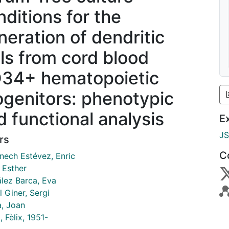
nditions for the
neration of dendritic
lls from cord blood
34+ hematopoietic
ogenitors: phenotypic
d functional analysis
E
J
rs
C
ech Estévez, Enric
, Esther
lez Barca, Eva
 Giner, Sergi
a, Joan
 Fèlix, 1951-