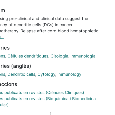
um
sing pre-clinical and clinical data suggest the
ency of dendritic cells (DCs) in cancer
otherapy. Relapse after cord blood hematopoietic
nitors (CBHP) transplantation is an unresolved
...
em. DCs obtained from CBHP could be an interesting
ries
for relapse treatments, but the low number of CBHP
 their use for DC generation.
ens
,
Cèl·lules dendrítiques
,
Citologia
,
Immunologia
ries (anglès)
ens
,
Dendritic cells
,
Cytology
,
Immunology
leccions
es publicats en revistes (Ciències Clíniques)
es publicats en revistes (Bioquímica i Biomedicina
ular)