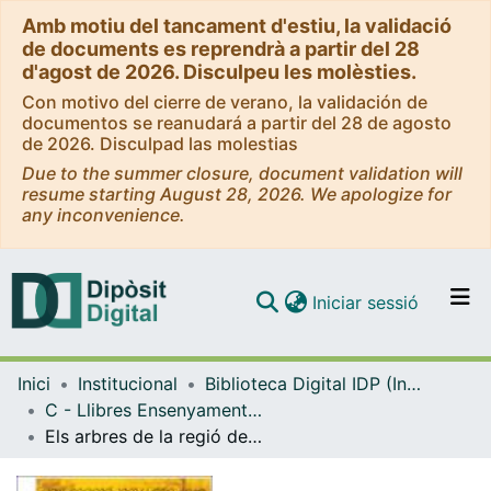
Amb motiu del tancament d'estiu, la validació
de documents es reprendrà a partir del 28
d'agost de 2026. Disculpeu les molèsties.
Con motivo del cierre de verano, la validación de
documentos se reanudará a partir del 28 de agosto
de 2026. Disculpad las molestias
Due to the summer closure, document validation will
resume starting August 28, 2026. We apologize for
any inconvenience.
(current)
Iniciar sessió
Comunitats i col·leccions
Inici
Institucional
Biblioteca Digital IDP (Institut de Desenvolupament Professional)
Navega per tot el DD
C - Llibres Ensenyament general i caràcter institucional (IDP)
Com publicar
Els arbres de la regió del Montseny. La vida entorn de l'arbre. Volum I
Contacte