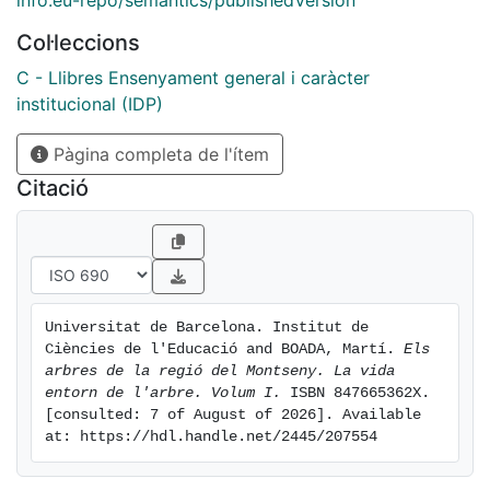
info:eu-repo/semantics/publishedVersion
doble: cultural i ecologica, si és que en últim extrem,
Col·leccions
cultura i ecologia són desdoblables...
C - Llibres Ensenyament general i caràcter
institucional (IDP)
Pàgina completa de l'ítem
Citació
Universitat de Barcelona. Institut de 
Ciències de l'Educació and BOADA, Martí. 
Els 
arbres de la regió del Montseny. La vida 
entorn de l'arbre. Volum I.
 ISBN 847665362X. 
[consulted: 7 of August of 2026]. Available 
at: https://hdl.handle.net/2445/207554