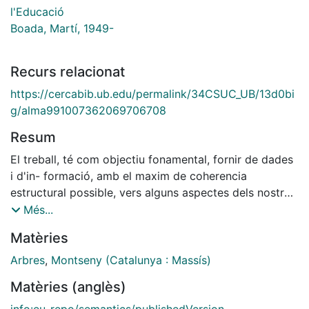
l'Educació
Boada, Martí, 1949-
Recurs relacionat
https://cercabib.ub.edu/permalink/34CSUC_UB/13d0bi
g/alma991007362069706708
Resum
El treball, té com objectiu fonamental, fornir de dades
i d'in- formació, amb el maxim de coherencia
estructural possible, vers alguns aspectes dels nostres
hoscos.
Més...
En efecte, prenent l'arbre com eix central del discurs,
Matèries
s'in- tenta explicar alguns elements de la presencia
antropica, dins del base (capítols I i II). L'home de
Arbres
,
Montseny (Catalunya : Massís)
bosc, activitats, instru- ments principals i llenguatge.
Matèries (anglès)
Aprofitaments i transformacions, tot plegat com es
veura en un intent, de posar de manifest, una realitat