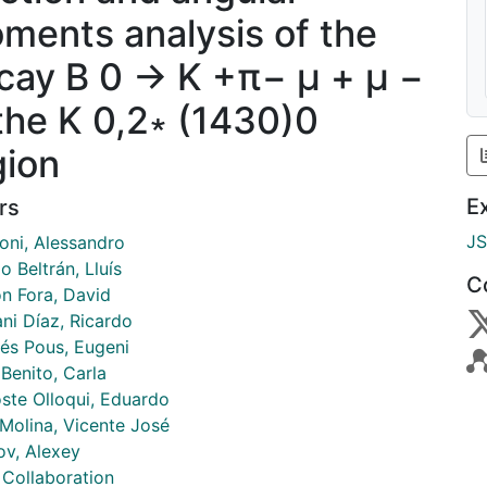
ments analysis of the
cay B 0 → K +π− μ + μ −
 the K 0,2∗ (1430)0
gion
E
rs
J
ni, Alessandro
o Beltrán, Lluís
C
n Fora, David
ni Díaz, Ricardo
és Pous, Eugeni
Benito, Carla
oste Olloqui, Eduardo
 Molina, Vicente José
ov, Alexey
Collaboration