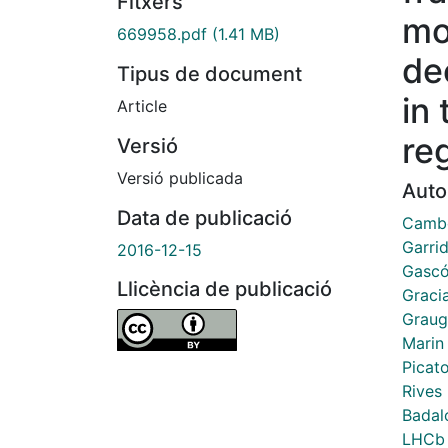
Fitxers
mo
669958.pdf
(1.41 MB)
de
Tipus de document
in
Article
re
Versió
Versió publicada
Auto
Data de publicació
Cambo
Garrid
2016-12-15
Gascó
Llicència de publicació
Gracia
Graug
Marin 
Picat
Rives
Badal
LHCb 