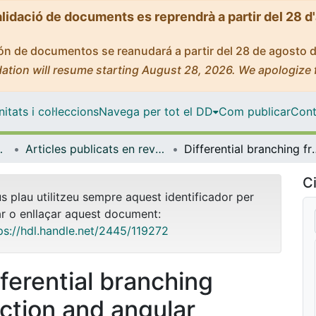
alidació de documents es reprendrà a partir del 28 d
ción de documentos se reanudará a partir del 28 de agosto 
ation will resume starting August 28, 2026. We apologize 
tats i col·leccions
Navega per tot el DD
Com publicar
Cont
trofísica
Articles publicats en revistes (Física Quàntica i Astrofísica)
Differential branching fraction and angular moments anal
Ci
us plau utilitzeu sempre aquest identificador per
ar o enllaçar aquest document:
ps://hdl.handle.net/2445/119272
fferential branching
action and angular