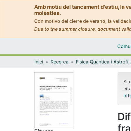
Amb motiu del tancament d'estiu, la v
molèsties.
Con motivo del cierre de verano, la valida
Due to the summer closure, document valid
Comuni
Inici
Recerca
Física Quàntica i As
Si 
cit
htt
Di
fr