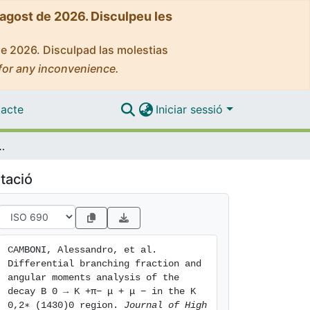
'agost de 2026. Disculpeu les
de 2026. Disculpad las molestias
for any inconvenience.
acte
Iniciar sessió
ysis of the decay B 0 → K +π− μ + μ − in the K 0,2∗ (1430)0 region
tació
CAMBONI, Alessandro, et al. 
Differential branching fraction and 
angular moments analysis of the 
decay B 0 → K +π− μ + μ − in the K 
0,2∗ (1430)0 region. 
Journal of High 