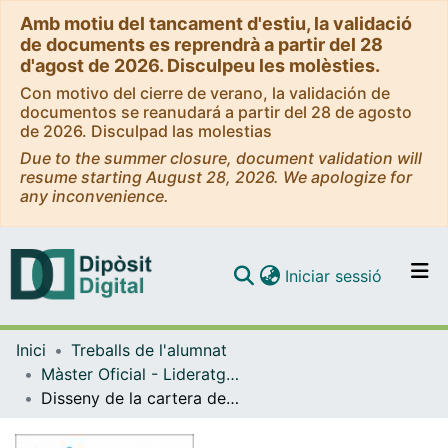
Amb motiu del tancament d'estiu, la validació
de documents es reprendrà a partir del 28
d'agost de 2026. Disculpeu les molèsties.
Con motivo del cierre de verano, la validación de
documentos se reanudará a partir del 28 de agosto
de 2026. Disculpad las molestias
Due to the summer closure, document validation will
resume starting August 28, 2026. We apologize for
any inconvenience.
(current)
Iniciar sessió
Comunitats i col·leccions
Inici
Treballs de l'alumnat
Navega per tot el DD
Màster Oficial - Lideratge i Gestió dels Serveis d'Infermeria
Com publicar
Disseny de la cartera de serveis de l'exercici lliure de la professió infermera a Barcelona
Contacte