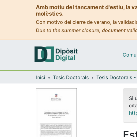
Amb motiu del tancament d'estiu, la v
molèsties.
Con motivo del cierre de verano, la valida
Due to the summer closure, document valid
Comuni
Inici
Tesis Doctorals
Si 
cit
htt
Es