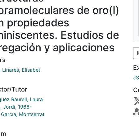
pramoleculares de oro(I)
n propiedades
miniscentes. Estudios de
regación y aplicaciones
rs
E
 Linares, Elisabet
J
ctor/Tutor
C
uez Raurell, Laura
, Jordi, 1966-
 García, Montserrat
um