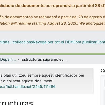
alidació de documents es reprendrà a partir del 28 d
ción de documentos se reanudará a partir del 28 de agosto 
ation will resume starting August 28, 2026. We apologize 
tats i col·leccions
Navega per tot el DD
Com publicar
Cont
Tesis Doctorals - Departament - Química Inorgànica i Orgànica
Estructuras supramoleculares de oro(I) con propiedades luminiscentes. Estudios de agregación y aplicaciones
Ci
us plau utilitzeu sempre aquest identificador per
ar o enllaçar aquest document:
ps://hdl.handle.net/2445/111486
tructuras