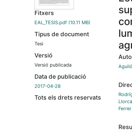
su
Fitxers
co
EAL_TESIS.pdf
(10.11 MB)
lu
Tipus de document
ag
Tesi
Versió
Auto
Versió publicada
Aguiló
Data de publicació
Dire
2017-04-28
Rodríg
Tots els drets reservats
Llorca
Ferrer
Res