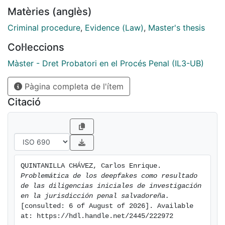
donde el derecho no escapa a estas modificaciones...
Matèries (anglès)
Criminal procedure
,
Evidence (Law)
,
Master's thesis
Col·leccions
Màster - Dret Probatori en el Procés Penal (IL3-UB)
Pàgina completa de l'ítem
Citació
QUINTANILLA CHÁVEZ, Carlos Enrique. 
Problemática de los deepfakes como resultado 
de las diligencias iniciales de investigación 
en la jurisdicción penal salvadoreña.
[consulted: 6 of August of 2026]. Available 
at: https://hdl.handle.net/2445/222972