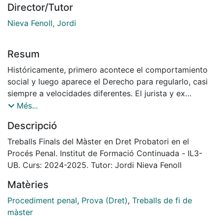
Director/Tutor
Nieva Fenoll, Jordi
Resum
Históricamente, primero acontece el comportamiento
social y luego aparece el Derecho para regularlo, casi
siempre a velocidades diferentes. El jurista y ex
Ministro de Justicia de Prusia, Friedrich Karl von
Més...
Savigny; ya desde mediados del siglo XIX sostenía que
Descripció
“el Derecho se encuentra en el espíritu del pueblo”1 al
que denominaba volksgeist. Nada ha cambiado en la
Treballs Finals del Màster en Dret Probatori en el
actualidad, pues, como otros actores más
Procés Penal. Institut de Formació Continuada - IL3-
contemporáneos apuntan, el Derecho siempre va
UB. Curs: 2024-2025. Tutor: Jordi Nieva Fenoll
detrás de la sociedad2. Con la llegada de la cuarta
Matèries
revolución industrial, así llamada por Klaus Schwab,
los avances tecnológicos han venido a dar un giro
Procediment penal
,
Prova (Dret)
,
Treballs de fi de
transformador en el diario vivir de las personas, en
màster