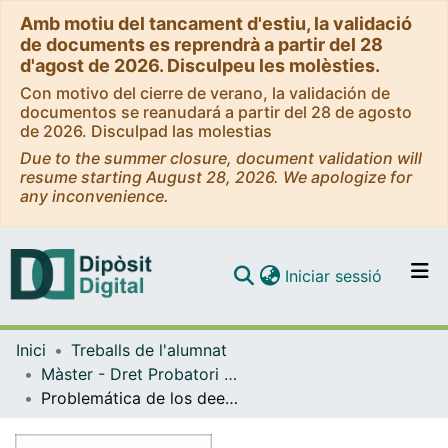
Amb motiu del tancament d'estiu, la validació
de documents es reprendrà a partir del 28
d'agost de 2026. Disculpeu les molèsties.
Con motivo del cierre de verano, la validación de
documentos se reanudará a partir del 28 de agosto
de 2026. Disculpad las molestias
Due to the summer closure, document validation will
resume starting August 28, 2026. We apologize for
any inconvenience.
(current)
Iniciar sessió
Comunitats i col·leccions
Inici
Treballs de l'alumnat
Navega per tot el DD
Màster - Dret Probatori en el Procés Penal (IL3-UB)
Com publicar
Problemática de los deepfakes como resultado de las diligencias iniciales de investigación en la jurisdicción penal salvadoreña
Contacte