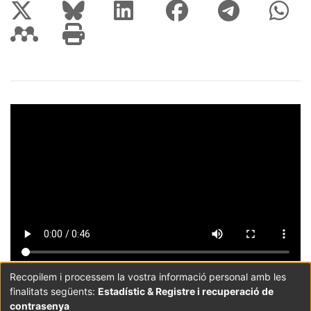
Recopilem i processem la vostra informació personal amb les
finalitats següents:
Estadístic & Registre i recuperació de
Coordinació:
CRAI UB
Avís legal
Metadades
subjectes a:
contrasenya