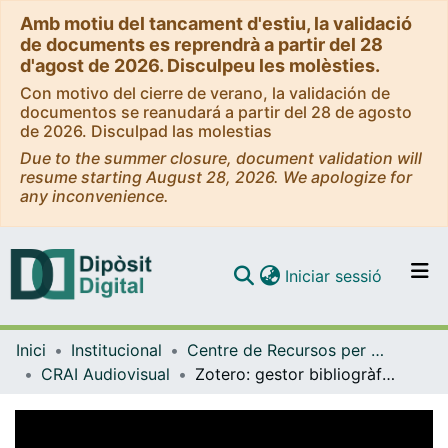
Amb motiu del tancament d'estiu, la validació
de documents es reprendrà a partir del 28
d'agost de 2026. Disculpeu les molèsties.
Con motivo del cierre de verano, la validación de
documentos se reanudará a partir del 28 de agosto
de 2026. Disculpad las molestias
Due to the summer closure, document validation will
resume starting August 28, 2026. We apologize for
any inconvenience.
(current)
Iniciar sessió
Comunitats i col·leccions
Inici
Institucional
Centre de Recursos per a l'Aprenentatge i la Investigació (CRAI-UB) - Institucional
Navega per tot el DD
CRAI Audiovisual
Zotero: gestor bibliogràfic [vídeo] (2024)
Com publicar
Contacte