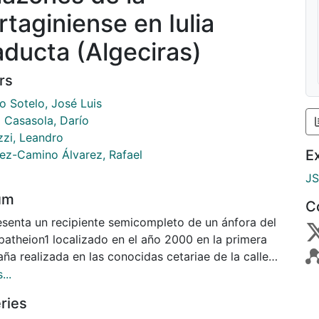
rtaginiense en Iulia
aducta (Algeciras)
rs
lo Sotelo, José Luis
l Casasola, Darío
zzi, Leandro
E
ez-Camino Álvarez, Rafael
J
um
C
esenta un recipiente semicompleto de un ánfora del
patheion1 localizado en el año 2000 en la primera
ña realizada en las conocidas cetariae de la calle
icolás nº 3-5 donde, ante la previsión de hallazgos
...
uraleza haliéutica debido a los restos de San
ries
s nº 1 y nº 7, localizados en 1992 y 1998