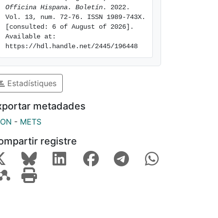
Officina Hispana. Boletín
. 2022. 
Vol. 13, num. 72-76. ISSN 1989-743X. 
[consulted: 6 of August of 2026]. 
Available at: 
https://hdl.handle.net/2445/196448
Estadístiques
xportar metadades
SON
-
METS
ompartir registre