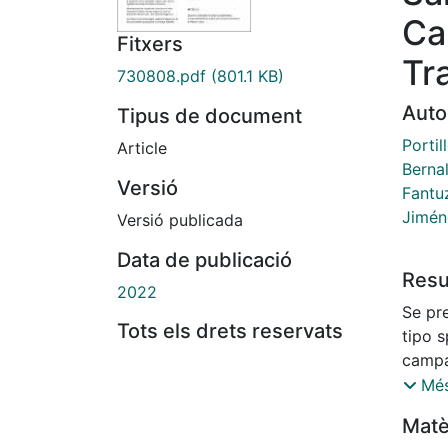
Ca
Fitxers
Tr
730808.pdf
(801.1 KB)
Auto
Tipus de document
Portil
Article
Berna
Versió
Fantu
Jimén
Versió publicada
Data de publicació
Res
2022
Se pr
Tots els drets reservats
tipo s
campa
San N
Més
de nat
Matè
Nicola