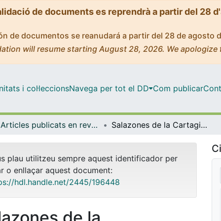
alidació de documents es reprendrà a partir del 28 d
ción de documentos se reanudará a partir del 28 de agosto 
ation will resume starting August 28, 2026. We apologize 
tats i col·leccions
Navega per tot el DD
Com publicar
Cont
Articles publicats en revistes (Història i Arqueologia)
Salazones de la Cartaginiense en Iulia Traducta (Algeciras)
Ci
us plau utilitzeu sempre aquest identificador per
ar o enllaçar aquest document:
ps://hdl.handle.net/2445/196448
lazones de la