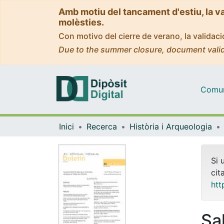
Amb motiu del tancament d'estiu, la v
molèsties.
Con motivo del cierre de verano, la valida
Due to the summer closure, document valid
Comuni
Inici
Recerca
Història i Arqueologia
Si 
cit
htt
Sa