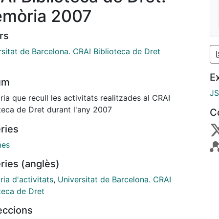
mòria 2007
rs
sitat de Barcelona. CRAI Biblioteca de Dret
E
um
J
a que recull les activitats realitzades al CRAI
teca de Dret durant l'any 2007
C
ries
mes
ries (anglès)
ia d'activitats
,
Universitat de Barcelona. CRAI
teca de Dret
leccions