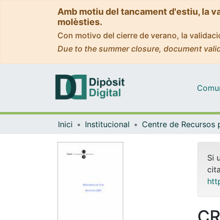
Amb motiu del tancament d'estiu, la v
molèsties.
Con motivo del cierre de verano, la valida
Due to the summer closure, document valid
Comuni
Inici
Institucional
Si 
cit
htt
CR