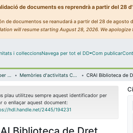
alidació de documents es reprendrà a partir del 28 d
ción de documentos se reanudará a partir del 28 de agosto 
ation will resume starting August 28, 2026. We apologize 
tats i col·leccions
Navega per tot el DD
Com publicar
Cont
Centre de Recursos per a l'Aprenentatge i la Investigació (CRAI-UB) - Institucional
Memòries d'activitats CRAI Biblioteques i Unitats (CRAI-UB)
Ci
us plau utilitzeu sempre aquest identificador per
ar o enllaçar aquest document:
ps://hdl.handle.net/2445/194231
AI Biblioteca de Dret.