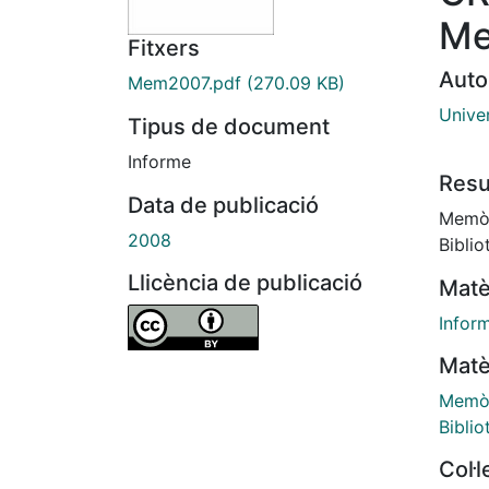
Me
Fitxers
Auto
Mem2007.pdf
(270.09 KB)
Univer
Tipus de document
Informe
Res
Data de publicació
Memòri
2008
Biblio
Llicència de publicació
Matè
Infor
Matè
Memòr
Biblio
Col·