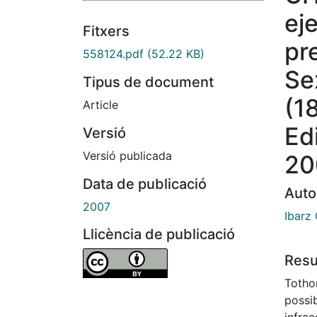
eje
Fitxers
pr
558124.pdf
(52.22 KB)
Se
Tipus de document
(1
Article
Ed
Versió
Versió publicada
20
Data de publicació
Auto
2007
Ibarz 
Llicència de publicació
Res
Totho
possib
infrae