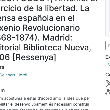
rcicio de la libertad. La
ensa española en el
xenio Revolucionario
868-1874). Madrid:
itorial Biblioteca Nueva,
06 [Ressenya]
E
J
rs
C
Gelabert, Jordi
um
m acostuma a estar d'acord amb la idea que per
ilitar el desenvolupament és necessari construir
structures. Doncs bé, la realització d'obres com