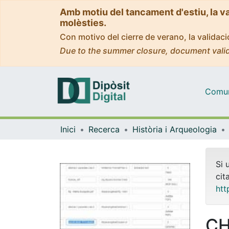
Amb motiu del tancament d'estiu, la v
molèsties.
Con motivo del cierre de verano, la valida
Due to the summer closure, document valid
Comuni
Inici
Recerca
Història i Arqueologia
Si 
cit
htt
CH