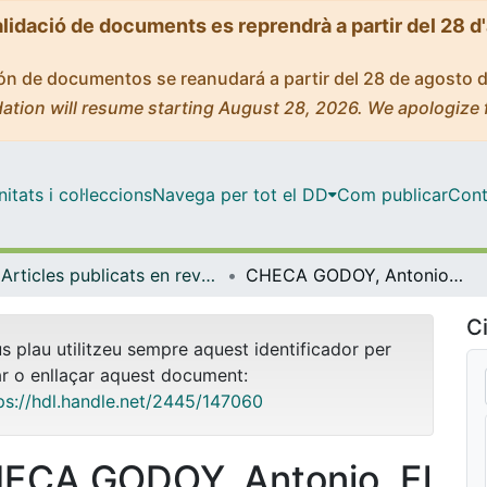
alidació de documents es reprendrà a partir del 28 d
ción de documentos se reanudará a partir del 28 de agosto 
ation will resume starting August 28, 2026. We apologize 
tats i col·leccions
Navega per tot el DD
Com publicar
Cont
Articles publicats en revistes (Història i Arqueologia)
CHECA GODOY, Antonio. El ejercicio de la libertad. La prensa española en el Sexenio Revolucionario (1868-1874). Madrid: Editorial Biblioteca Nueva, 2006 [Ressenya]
Ci
us plau utilitzeu sempre aquest identificador per
ar o enllaçar aquest document:
ps://hdl.handle.net/2445/147060
ECA GODOY, Antonio. El