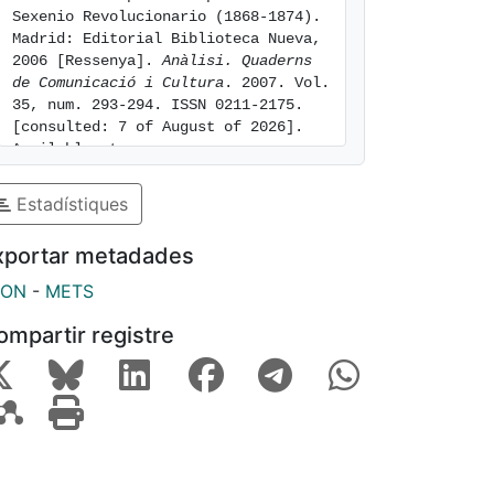
Sexenio Revolucionario (1868-1874). 
Madrid: Editorial Biblioteca Nueva, 
2006 [Ressenya]. 
Anàlisi. Quaderns 
de Comunicació i Cultura
. 2007. Vol. 
35, num. 293-294. ISSN 0211-2175. 
[consulted: 7 of August of 2026]. 
Available at: 
https://hdl.handle.net/2445/147060
Estadístiques
xportar metadades
SON
-
METS
ompartir registre